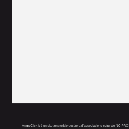
AnimeClick.it è un sito amatoriale gestito dall'associazione culturale NO PR