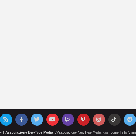
OFIT
Associazione NewType Media
. L'Associazione NewType Media, così come il sito AnimeCl