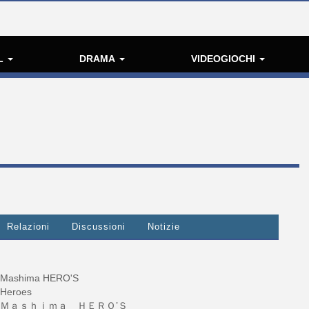
L
DRAMA
VIDEOGIOCHI
Relazioni
Discussioni
Notizie
Mashima HERO'S
Heroes
Ｍａｓｈｉｍａ ＨＥＲＯ’Ｓ