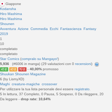
Giappone
Kodansha
Hiro Mashima
Hiro Mashima
Shounen
Avventura
Azione
Commedia
Ecchi
Fantascienza
Fantasy
2019
1
10
completato
completato
Star Comics
(
compralo su Mangayo!
)
5,936
(#6006 in manga) (
29
valutazioni con 0
recensioni
)
-
40,00%
promosso
2
2
2
Shuukan Shounen Magazine
6 (by LismyXD)
Maghi
creature-magiche
crossover
Per utilizzare la tua lista personale devi essere
registrato
.
5 In lettura, 37 Completo, 0 Pausa, 5 Sospeso, 0 Da rileggere, 20
Da leggere -
drop rate: 10,64%