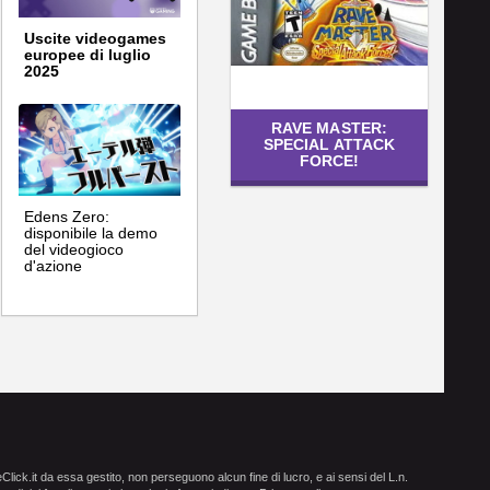
Uscite videogames
europee di luglio
2025
RAVE MASTER:
SPECIAL ATTACK
FORCE!
Edens Zero:
disponibile la demo
del videogioco
d'azione
ick.it da essa gestito, non perseguono alcun fine di lucro, e ai sensi del L.n.