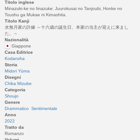
Titolo inglese
Minazuki-ke no Iinazuke: Juurokusai no Tanjoubi, Honke no
Toushu ga Mukae ni Kimashita.
Titolo Kanji
水無月家の許嫁 ～十六歳の誕生日、本家の当主が迎えに来まし
た。～
Nazionalità
Giappone
Casa Editrice
Kodansha
Storia
Midori Yūma
Disegni
Chika Mizube
Categoria
Shoujo
Genere
Drammatico
Sentimentale
Anno
2022
Tratto da
Romanzo
Volumi