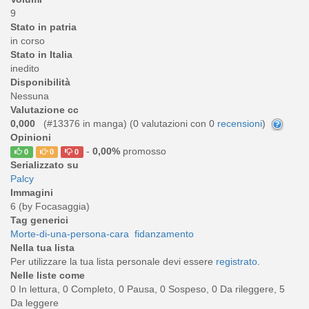
9
Stato in patria
in corso
Stato in Italia
inedito
Disponibilità
Nessuna
Valutazione cc
0,000
(#13376 in manga) (
0
valutazioni con 0
recensioni
)
Opinioni
-
0,00%
promosso
0
0
0
Serializzato su
Palcy
Immagini
6 (by Focasaggia)
Tag generici
Morte-di-una-persona-cara
fidanzamento
Nella tua lista
Per utilizzare la tua lista personale devi essere
registrato
.
Nelle liste come
0 In lettura, 0 Completo, 0 Pausa, 0 Sospeso, 0 Da rileggere, 5
Da leggere