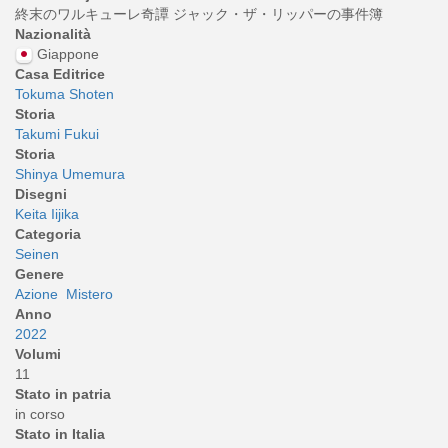
終末のワルキューレ奇譚 ジャック・ザ・リッパーの事件簿
Nazionalità
Giappone
Casa Editrice
Tokuma Shoten
Storia
Takumi Fukui
Storia
Shinya Umemura
Disegni
Keita Iijika
Categoria
Seinen
Genere
Azione
Mistero
Anno
2022
Volumi
11
Stato in patria
in corso
Stato in Italia