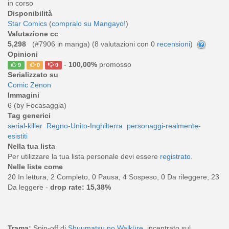
in corso
Disponibilità
Star Comics
(
compralo su Mangayo!
)
Valutazione cc
5,298
(#7906 in manga) (
8
valutazioni con 0
recensioni
)
Opinioni
-
100,00%
promosso
9
0
0
Serializzato su
Comic Zenon
Immagini
6 (by Focasaggia)
Tag generici
serial-killer
Regno-Unito-Inghilterra
personaggi-realmente-
esistiti
Nella tua lista
Per utilizzare la tua lista personale devi essere
registrato
.
Nelle liste come
20 In lettura, 2 Completo, 0 Pausa, 4 Sospeso, 0 Da rileggere, 23
Da leggere -
drop rate: 15,38%
Trama:
Spin-off di
Shuumatsu no Walküre
, incentrato sul