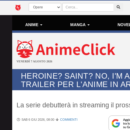
ANIME
MANGA
NOVE
VENERDÌ 7 AGOSTO 2026
HEROINE? SAINT? NO, I'M 
TRAILER PER L'ANIME IN A
La serie debutterà in streaming il pro
SAB 6 GIU 2026, 08:00
COMMENTI