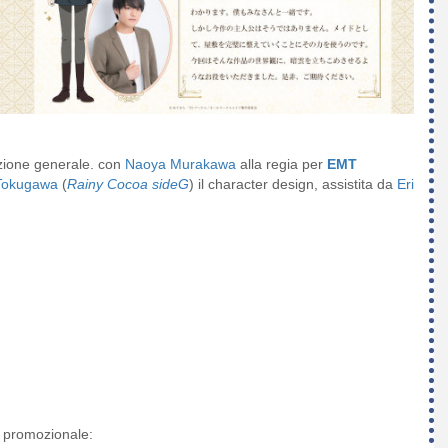
ezione generale. con
Naoya Murakawa
alla regia per
EMT
 Tokugawa
(
Rainy Cocoa sideG
) il character design, assistita da
Eri
o promozionale: