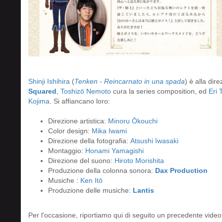
Shinji Ishihira
(
Tenken - Reincarnato in una spada
) è alla dir
Squared
,
Toshizō Nemoto
cura la series composition, ed
Eri
Kojima
. Si affiancano loro:
Direzione artistica:
Minoru Ōkouchi
Color design:
Mika Iwami
Direzione della fotografia:
Atsushi Iwasaki
Montaggio:
Honami Yamagishi
Direzione del suono:
Hiroto Morishita
Produzione della colonna sonora:
Dax Production
Musiche :
Ken Itō
Produzione delle musiche:
Lantis
Per l'occasione, riportiamo qui di seguito un precedente vide