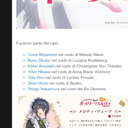
Faranno parte del cast:
Yume Miyamoto
nel ruolo di Melody Wave;
Rumi Ōkubo
nel ruolo di Luciana Rudleberg;
Kōhei Amasaki
nel ruolo di Christopher Von Théolas;
Yōko Hikasa
nel ruolo di Anna-Marie Victirium;
Yūki Ono
nel ruolo di Lectias Froude;
Shun Horie
nel ruolo di Byūku;
Shūgo Nakamura
nel ruolo del Re Demone.