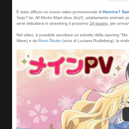
È stato diffuso un nuovo video promozionale di
Heroine? Sain
Seijo? Iie, All Works Maid desu (ko)!
), adattamento animato per
serie debutterà in streaming il prossimo
24 giugno
, per arriva
Nel video, è possibile ascoltare un estratto della opening "
Ma 
Wave) e da
Rumi Ōkubo
(voce di Luciana Rudleberg); la endi