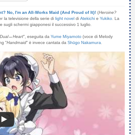
t? No, I'm an All-Works Maid (And Proud of It)!
(
Heroine?
 la televisione della serie di
light novel
di
Atekichi
e
Yukiko
. La
re sugli schermi giapponesi il successivo 1 luglio.
Dual↔Heart
", eseguita da
Yume Miyamoto
(voce di Melody
ng "
Handmaid
" è invece cantata da
Shūgo Nakamura
.