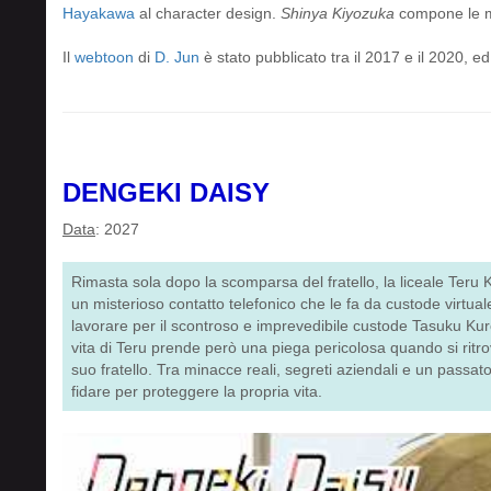
Hayakawa
al character design.
Shinya Kiyozuka
compone le m
Il
webtoon
di
D. Jun
è stato pubblicato tra il 2017 e il 2020, ed
DENGEKI DAISY
Data
: 2027
Rimasta sola dopo la scomparsa del fratello, la liceale Teru K
un misterioso contatto telefonico che le fa da custode virtual
lavorare per il scontroso e imprevedibile custode Tasuku Kuros
vita di Teru prende però una piega pericolosa quando si ritrova
suo fratello. Tra minacce reali, segreti aziendali e un passat
fidare per proteggere la propria vita.