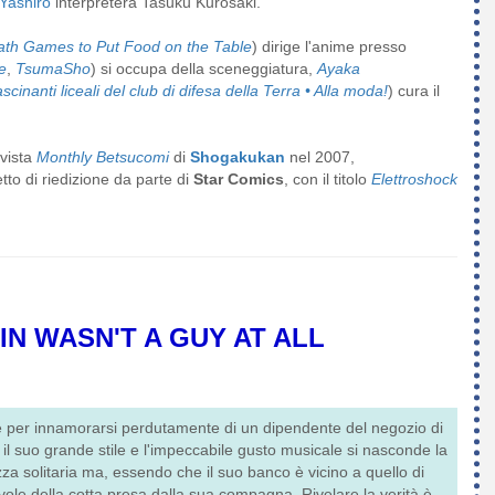
Yashiro
interpreterà Tasuku Kurosaki.
th Games to Put Food on the Table
) dirige l'anime presso
e
,
TsumaSho
) si occupa della sceneggiatura,
Ayaka
inanti liceali del club di difesa della Terra • Alla moda!
) cura il
ivista
Monthly Betsucomi
di
Shogakukan
nel 2007,
tto di riedizione da parte di
Star Comics
, con il titolo
Elettroshock
IN WASN'T A GUY AT ALL
ce per innamorarsi perdutamente di un dipendente del negozio di
 il suo grande stile e l'impeccabile gusto musicale si nasconde la
za solitaria ma, essendo che il suo banco è vicino a quello di
e della cotta presa dalla sua compagna. Rivelare la verità è