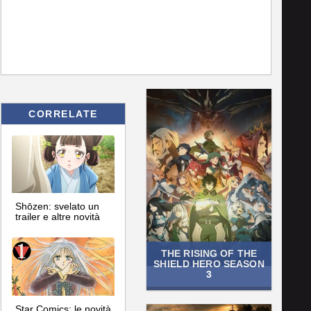
CORRELATE
Shōzen: svelato un
trailer e altre novità
THE RISING OF THE
SHIELD HERO SEASON
3
Star Comics: le novità