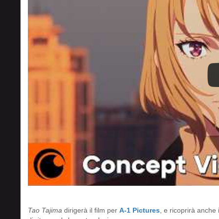
Tao Tajima
dirigerà il film per
A-1 Pictures
, e ricoprirà anche i