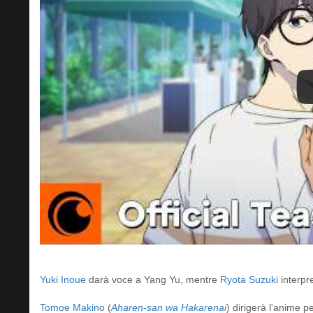
Yuki Inoue
darà voce a Yang Yu, mentre
Ryota Suzuki
interpr
Tomoe Makino
(
Aharen-san wa Hakarenai
) dirigerà l'anime p