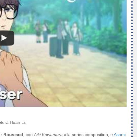
eterà Huan Li.
er
Rouseact
, con
Aiki Kawamura
alla series composition, e
Asami