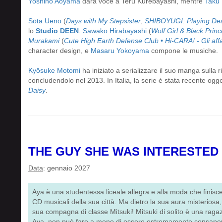
Yoshino Aoyama
darà voce a Teru Kurebayashi, mentre
Taku 
Sōta Ueno
(
Days with My Stepsister
,
SHIBOYUGI: Playing Dea
lo
Studio DEEN
.
Sawako Hirabayashi
(
Wolf Girl & Black Princ
Murakami
(
Cute High Earth Defense Club • Hi-CARA! - Gli affasc
character design, e
Masaru Yokoyama
compone le musiche.
Kyōsuke Motomi
ha iniziato a serializzare il suo manga sulla r
concludendolo nel 2013. In Italia, la serie è stata recente ogge
Daisy
.
THE GUY SHE WAS INTERESTED 
Data
: gennaio 2027
Aya è una studentessa liceale allegra e alla moda che finis
CD musicali della sua città. Ma dietro la sua aura misteriosa,
sua compagna di classe Mitsuki! Mitsuki di solito è una ragaz
Aya, non può fare a meno di essere estremamente consapevol