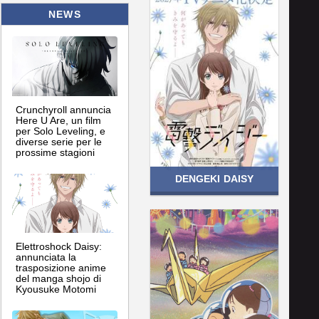
NEWS
Crunchyroll annuncia
Here U Are, un film
per Solo Leveling, e
diverse serie per le
prossime stagioni
DENGEKI DAISY
Elettroshock Daisy:
annunciata la
trasposizione anime
del manga shojo di
Kyousuke Motomi