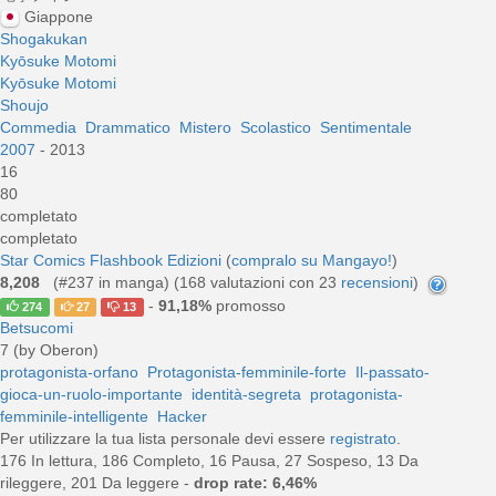
Giappone
Shogakukan
Kyōsuke Motomi
Kyōsuke Motomi
Shoujo
Commedia
Drammatico
Mistero
Scolastico
Sentimentale
2007
- 2013
16
80
completato
completato
Star Comics
Flashbook Edizioni
(
compralo su Mangayo!
)
8,208
(#237 in manga) (
168
valutazioni con 23
recensioni
)
-
91,18%
promosso
274
27
13
Betsucomi
7 (by Oberon)
protagonista-orfano
Protagonista-femminile-forte
Il-passato-
gioca-un-ruolo-importante
identità-segreta
protagonista-
femminile-intelligente
Hacker
Per utilizzare la tua lista personale devi essere
registrato
.
176 In lettura, 186 Completo, 16 Pausa, 27 Sospeso, 13 Da
rileggere, 201 Da leggere -
drop rate: 6,46%