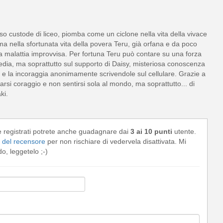
o custode di liceo, piomba come un ciclone nella vita della vivace
a nella sfortunata vita della povera Teru, già orfana e da poco
a malattia improvvisa. Per fortuna Teru può contare su una forza
edia, ma soprattutto sul supporto di Daisy, misteriosa conoscenza
ei e la incoraggia anonimamente scrivendole sul cellulare. Grazie a
farsi coraggio e non sentirsi sola al mondo, ma soprattutto... di
ki.
e registrati potrete anche guadagnare dai
3 ai 10 punti
utente.
del recensore
per non rischiare di vedervela disattivata. Mi
, leggetelo ;-)