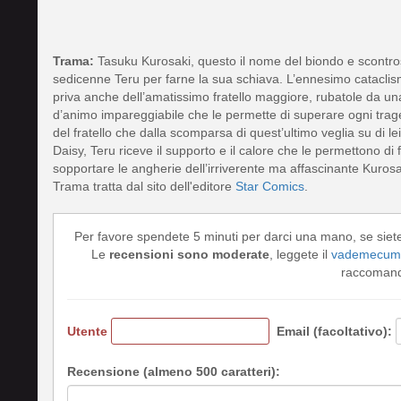
Trama:
Tasuku Kurosaki, questo il nome del biondo e scontros
sedicenne Teru per farne la sua schiava. L’ennesimo cataclism
priva anche dell’amatissimo fratello maggiore, rubatole da un
d’animo impareggiabile che le permette di superare ogni trag
del fratello che dalla scomparsa di quest’ultimo veglia su di l
Daisy, Teru riceve il supporto e il calore che le permettono di 
sopportare le angherie dell’irriverente ma affascinante Kurosa
Trama tratta dal sito dell'editore
Star Comics
.
Per favore spendete 5 minuti per darci una mano, se siet
Le
recensioni sono moderate
, leggete il
vademecum 
raccomando
Utente
Email (facoltativo):
Recensione (almeno 500 caratteri):