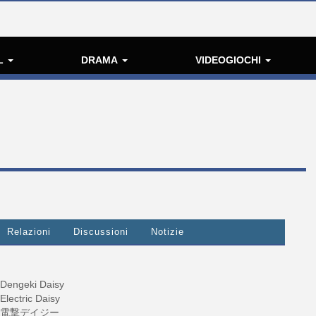
L
DRAMA
VIDEOGIOCHI
Relazioni
Discussioni
Notizie
Dengeki Daisy
Electric Daisy
電撃デイジー