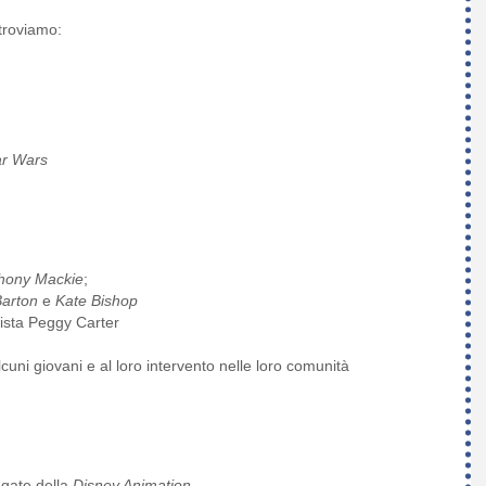
 troviamo:
ar Wars
hony Mackie
;
Barton
e
Kate Bishop
nista Peggy Carter
lcuni giovani e al loro intervento nelle loro comunità
egate della
Disney Animation