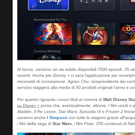
Al lancio, saranno sin da subito disponibili 7500 episodi, 25 seri
recenti. Anche per
Disney +
ci sarà l'applicazione per smartpho
necessità di connessione.
Agnes Chu
, vicepresidente dei cont
servizio viaggerà alla media di 50 prodotti originali l’anno e c
Per quanto riguarda i nuovi titoli al cinema di
Walt Disney St
su
Disney +
prima che, eventualmente, altrove. I film usciti o
Aladdin
,
Il Re Leone
,
Star Wars: Episodio IX
e
Frozen 2
finir
saranno anche
I Simpson
con tutte le stagioni grazie all'acqu
i film della saga di
Star Wars
, i film
Pixar
, 250 contenuti di
Na