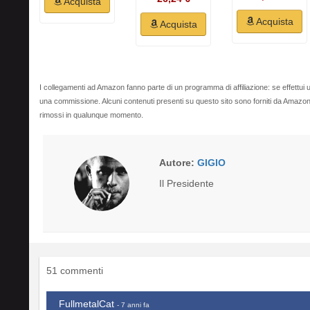
Acquista
Acquista
Acquista
I collegamenti ad Amazon fanno parte di un programma di affiliazione: se effettui u
una commissione. Alcuni contenuti presenti su questo sito sono forniti da Amaz
rimossi in qualunque momento.
Autore:
GIGIO
Il Presidente
51 commenti
FullmetalCat
- 7 anni fa