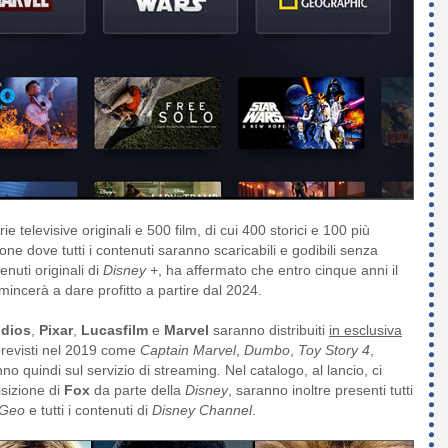
e televisive originali e 500 film, di cui 400 storici e 100 più
ne dove tutti i contenuti saranno scaricabili e godibili senza
enuti originali di
Disney +
, ha affermato che entro cinque anni il
omincerà a dare profitto a partire dal 2024.
udios
,
Pixar
,
Lucasfilm
e
Marvel
saranno distribuiti
in esclusiva
 previsti nel 2019 come
Captain Marvel
,
Dumbo
,
Toy Story 4
,
anno quindi sul servizio di streaming
.
Nel catalogo, al lancio, ci
isizione di
Fox
da parte della
Disney
, saranno inoltre presenti tutti
tGeo
e tutti i contenuti di
Disney Channel
.