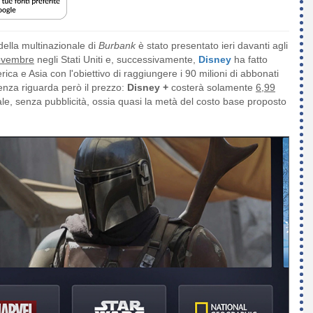
della multinazionale di
Burbank
è stato presentato ieri davanti agli
ovembre
negli Stati Uniti
e, successivamente,
Disney
ha fatto
 e Asia con l'obiettivo di raggiungere i 90 milioni di abbonati
enza riguarda però il prezzo:
Disney +
costerà solamente
6,99
le, senza pubblicità, ossia quasi la metà del costo base proposto