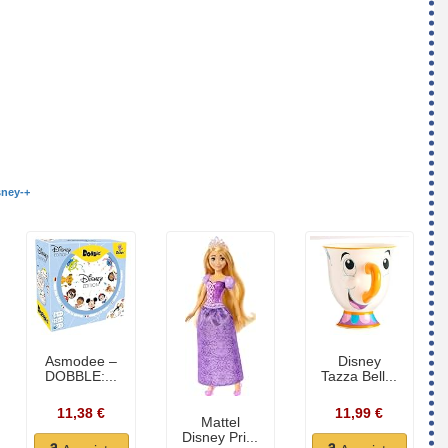
sney-+
Asmodee –
Disney
DOBBLE:...
Tazza Bell...
11,38 €
11,99 €
Mattel
Disney Pri...