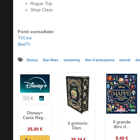
Rogue Trip
Shop Class
Fonti consultate:
TVLine
BadTv
Disney
Star-Wars
streaming
film-d'animazione
marvel
di
Disney+
Carta Reg...
Il grande
Il grimorio.
libro d...
Disn...
25,00 €
9,40 €
26,24 €