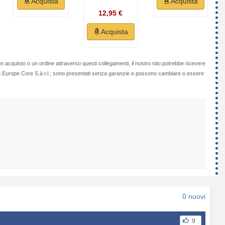
Acquista
Acquista
12,95 €
Acquista
n acquisto o un ordine attraverso questi collegamenti, il nostro sito potrebbe ricevere
on Europe Core S.à r.l.; sono presentati senza garanzie e possono cambiare o essere
0 nuovi
9