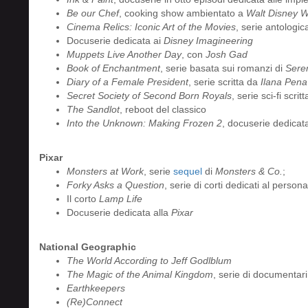
Be our Chef
, cooking show ambientato a
Walt Disney W
Cinema Relics: Iconic Art of the Movies
, serie antologic
Docuserie dedicata ai
Disney Imagineering
Muppets Live Another Day
, con
Josh Gad
Book of Enchantment
, serie basata sui romanzi di
Sere
Diary of a Female President
, serie scritta da
Ilana Pena
Secret Society of Second Born Royals
, serie sci-fi scrit
The Sandlot
, reboot del classico
Into the Unknown: Making Frozen 2
, docuserie dedicat
Pixar
Monsters at Work
, serie
sequel
di
Monsters & Co.
;
Forky Asks a Question
, serie di corti dedicati al person
Il corto
Lamp Life
Docuserie dedicata alla
Pixar
National Geographic
The World According to Jeff Godlblum
The Magic of the Animal Kingdom
, serie di documentari
Earthkeepers
(Re)Connect