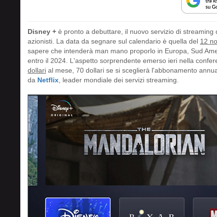
Disney +
è pronto a debuttare, il nuovo servizio di streaming 
azionisti. La data da segnare sul calendario è quella del
12 n
sapere che intenderà man mano proporlo in Europa, Sud America
entro il 2024. L'aspetto sorprendente emerso ieri nella confer
dollari
al mese, 70 dollari se si sceglierà l'abbonamento annua
da
Netflix
, leader mondiale dei servizi streaming.