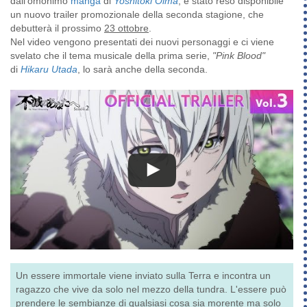
dall’omonimo
manga
di
Yoshitoki Ōima
, è stato reso disponibile
un nuovo trailer promozionale della seconda stagione, che
debutterà il prossimo
23 ottobre
.
Nel video vengono presentati dei nuovi personaggi e ci viene
svelato che il tema musicale della prima serie,
"Pink Blood"
di
Hikaru Utada
, lo sarà anche della seconda.
Un essere immortale viene inviato sulla Terra e incontra un
ragazzo che vive da solo nel mezzo della tundra. L'essere può
prendere le sembianze di qualsiasi cosa sia morente ma solo