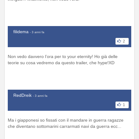
filidema
- 3 anni fa
2
Non vedo davvero l’ora per to your eternity! Ho già delle
teorie su cosa vedremo da questo trailer, che hype!XD
RedDreik
- 3 anni fa
1
Ma i giapponesi so fissati con il mandare in guerra ragazze
che diventano sottomarini carrarmati navi da guerra ecc...