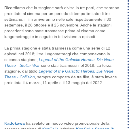
Ricordiamo che la stagione sarà divisa in tre parti, che saranno
proiettate al cinema per un periodo di tempo limitato di tre
settimane; i film arriveranno nelle sale rispettivamente il
30
settembre
, il
28 ottobre
e il
25 novembre
. Anche le stagioni
precedenti sono state trasmesse prima al cinema come
lungometraggi e in seguito in televisione a episodi.
La prima stagione è stata trasmessa come una serie di 12
episodi nel 2018; i tre lungometraggi che componevano la
seconda stagione,
Legend of the Galactic Heroes: Die Neue
These - Stellar War
sono stati trasmessi nel 2019. La terza
stagione, dal titolo
Legend of the Galactic Heroes: Die Neue
These - Collision
, sempre composta da tre film, è stata invece
proiettata il 4 marzo, l'1 aprile e il 13 maggio del 2022.
Kadokawa
ha svelato un nuovo video promozionale della
seconda stagione di
KanColle
intitolata
KanColle Season 2: