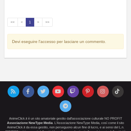
<<
<
1
>
>>
Devi eseguire l'accesso per lasciare un commento.
AnimeClick.it è un sito amatoriale gestito dall'associazione culturale NO PROFIT
Associazione NewType Media
. L'Associazione NewType Media, così come il sito
AnimeClick.it da essa gestito, non perseguono alcun fine di lucro, e ai sensi del L.n.