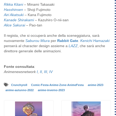
Rikka Kitani
–
Minami Takasaki
Hasshinsen
–
Shoji Fujimoto
Airi Akatsuki
–
Kana Fujimoto
Kanade Shirakami
– Kazuhiro O-nii-san
Alice Sakurai
– Pao-tan
Il regista, che si occuperà anche della sceneggiatura, sarà
nuovamente
Saburou Miura
per
Rabbit Gate
.
Kenichi Hamazaki
penserà al character design assieme a
LAZZ
, che sarà anche
direttore generale delle animazioni.
Fonte consultata
:
Animenewsnetwork
I
,
II
,
III
,
IV
Crunchyroll
Comic-Festa-Anime-Zone-AnimeFesta
anime-2023
anime-autunno-2022
anime-inverno-2023