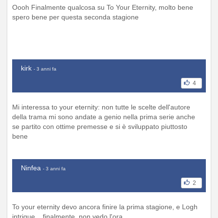
Oooh Finalmente qualcosa su To Your Eternity, molto bene
spero bene per questa seconda stagione
kirk
- 3 anni fa
4
Mi interessa to your eternity: non tutte le scelte dell'autore
della trama mi sono andate a genio nella prima serie anche
se partito con ottime premesse e si è sviluppato piuttosto
bene
Ninfea
- 3 anni fa
2
To your eternity devo ancora finire la prima stagione, e Logh
intrigue... finalmente, non vedo l'ora.