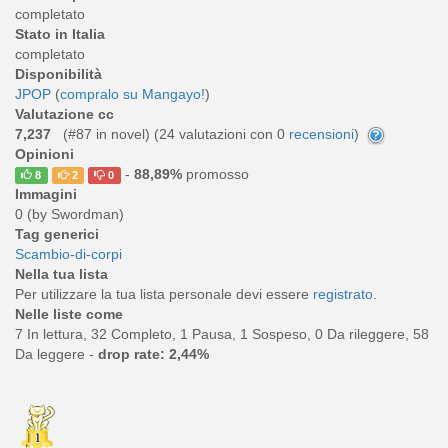
completato
Stato in Italia
completato
Disponibilità
JPOP
(
compralo su Mangayo!
)
Valutazione cc
7,237
(#87 in novel) (
24
valutazioni con 0
recensioni
)
Opinioni
-
88,89%
promosso
8
2
0
Immagini
0 (by Swordman)
Tag generici
Scambio-di-corpi
Nella tua lista
Per utilizzare la tua lista personale devi essere
registrato
.
Nelle liste come
7 In lettura, 32 Completo, 1 Pausa, 1 Sospeso, 0 Da rileggere, 58
Da leggere -
drop rate: 2,44%