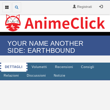
Registrati
YOUR NAME ANOTHER
SIDE: EARTHBOUND
DETTAGLI
Volumetti
Recensioni
Consigli
Relazioni
Discussioni
Notizie