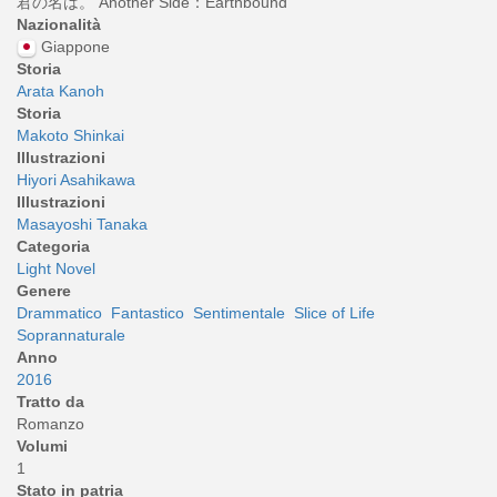
君の名は。 Another Side：Earthbound
Nazionalità
Giappone
Storia
Arata Kanoh
Storia
Makoto Shinkai
Illustrazioni
Hiyori Asahikawa
Illustrazioni
Masayoshi Tanaka
Categoria
Light Novel
Genere
Drammatico
Fantastico
Sentimentale
Slice of Life
Soprannaturale
Anno
2016
Tratto da
Romanzo
Volumi
1
Stato in patria