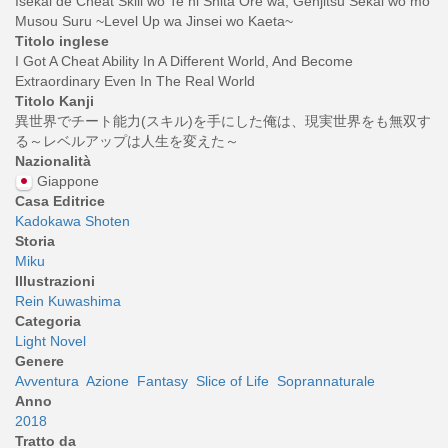
Isekai de Cheat Skill wo Te ni Shita Ore wa, Genjitsu Sekai wo mo
Musou Suru ~Level Up wa Jinsei wo Kaeta~
Titolo inglese
I Got A Cheat Ability In A Different World, And Become
Extraordinary Even In The Real World
Titolo Kanji
異世界でチート能力(スキル)を手にした俺は、現実世界をも無双す
る～レベルアップは人生を変えた～
Nazionalità
Giappone
Casa Editrice
Kadokawa Shoten
Storia
Miku
Illustrazioni
Rein Kuwashima
Categoria
Light Novel
Genere
Avventura
Azione
Fantasy
Slice of Life
Soprannaturale
Anno
2018
Tratto da