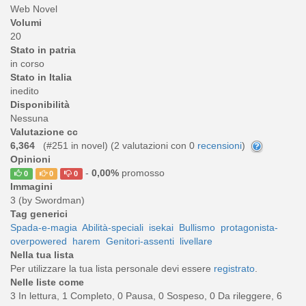
Web Novel
Volumi
20
Stato in patria
in corso
Stato in Italia
inedito
Disponibilità
Nessuna
Valutazione cc
6,364
(#251 in novel) (
2
valutazioni con 0
recensioni
)
Opinioni
-
0,00%
promosso
0
0
0
Immagini
3 (by Swordman)
Tag generici
Spada-e-magia
Abilità-speciali
isekai
Bullismo
protagonista-
overpowered
harem
Genitori-assenti
livellare
Nella tua lista
Per utilizzare la tua lista personale devi essere
registrato
.
Nelle liste come
3 In lettura, 1 Completo, 0 Pausa, 0 Sospeso, 0 Da rileggere, 6