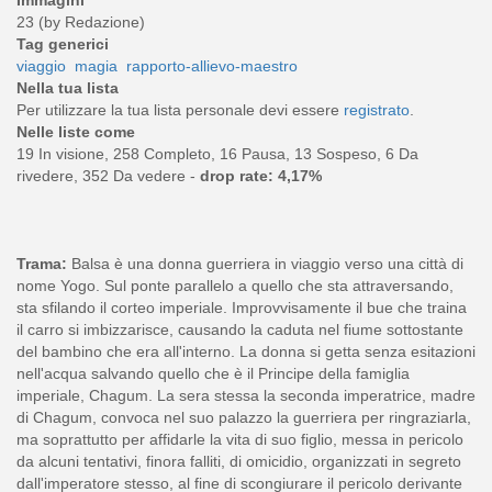
Immagini
23 (by Redazione)
Tag generici
viaggio
magia
rapporto-allievo-maestro
Nella tua lista
Per utilizzare la tua lista personale devi essere
registrato
.
Nelle liste come
19 In visione, 258 Completo, 16 Pausa, 13 Sospeso, 6 Da
rivedere, 352 Da vedere -
drop rate: 4,17%
Trama:
Balsa è una donna guerriera in viaggio verso una città di
nome Yogo. Sul ponte parallelo a quello che sta attraversando,
sta sfilando il corteo imperiale. Improvvisamente il bue che traina
il carro si imbizzarisce, causando la caduta nel fiume sottostante
del bambino che era all'interno. La donna si getta senza esitazioni
nell'acqua salvando quello che è il Principe della famiglia
imperiale, Chagum. La sera stessa la seconda imperatrice, madre
di Chagum, convoca nel suo palazzo la guerriera per ringraziarla,
ma soprattutto per affidarle la vita di suo figlio, messa in pericolo
da alcuni tentativi, finora falliti, di omicidio, organizzati in segreto
dall'imperatore stesso, al fine di scongiurare il pericolo derivante