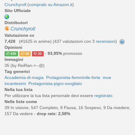
Crunchyroll
(
compralo su Amazon.it
)
Sito Ufficiale
Distributori
Crunchyroll
Valutazione cc
7,428
(#1625 in anime) (
437
valutazioni con 3
recensioni
)
Opinioni
-
93,95%
promosso
838
68
20
Immagini
35 (by ReiRan->--@)
Tag generici
Accademia-di-magia
Protagonista-femminile-forte
moe
incantesimi
Protagonista-pigro-svogliato
Nella tua lista
Per utilizzare la tua lista personale devi essere
registrato
.
Nelle liste come
39 In visione, 547 Completo, 8 Pausa, 16 Sospeso, 9 Da rivedere,
157 Da vedere -
drop rate: 2,58%