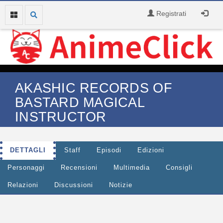
Registrati
AKASHIC RECORDS OF
BASTARD MAGICAL
INSTRUCTOR
DETTAGLI
Staff
Episodi
Edizioni
Personaggi
Recensioni
Multimedia
Consigli
Relazioni
Discussioni
Notizie