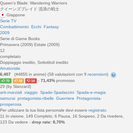
Queen's Blade: Wandering Warriors
クイーンズブレイド 流浪の戦士
Giappone
Serie TV
Combattimento
Ecchi
Fantasy
2009
Serie di Game Books
Primavera (2009) Estate (2009)
12
completato
Doppiaggio inedito, Sottotitoli inedito
Amatoriale
6,407
(#4855 in anime) (
58
valutazioni con 9
recensioni
)
-
71,43%
promosso
70
28
14
29 (by Slanzard)
arti-marziali
viaggio
Spade-Spadaccini
Spada-e-magia
samurai
protagonista-ribelle
Guerriere
Protagonista-
prosperosa
Per utilizzare la tua lista personale devi essere
registrato
.
11 In visione, 149 Completo, 6 Pausa, 16 Sospeso, 2 Da rivedere,
123 Da vedere -
drop rate: 8,70%