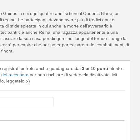
 Gainos in cui ogni quattro anni si tiene il Queen's Blade, un
 di regina. Le partecipanti devono avere più di tredici anni e
a di sfide spietate in cui anche la morte dell'avversario è
 partecipanti c'è anche Reina, una ragazza appartenente a una
i lasciare la sua casa per dirigersi nel luogo del torneo. Lungo la
 servirà per capire che per poter partecipare a dei combattimenti di
 finora.
e registrati potrete anche guadagnare dai
3 ai 10 punti
utente.
del recensore
per non rischiare di vedervela disattivata. Mi
, leggetelo ;-)