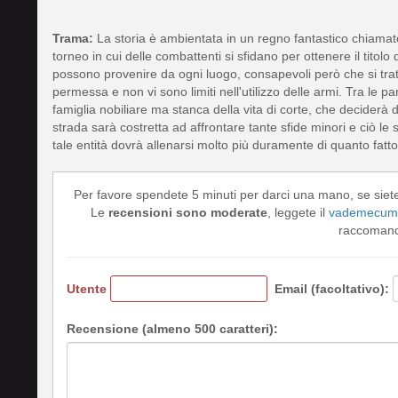
Trama:
La storia è ambientata in un regno fantastico chiamato
torneo in cui delle combattenti si sfidano per ottenere il titolo
possono provenire da ogni luogo, consapevoli però che si tratt
permessa e non vi sono limiti nell'utilizzo delle armi. Tra le
famiglia nobiliare ma stanca della vita di corte, che deciderà d
strada sarà costretta ad affrontare tante sfide minori e ciò le
tale entità dovrà allenarsi molto più duramente di quanto fatto
Per favore spendete 5 minuti per darci una mano, se siet
Le
recensioni sono moderate
, leggete il
vademecum 
raccomando
Utente
Email (facoltativo):
Recensione (almeno 500 caratteri):