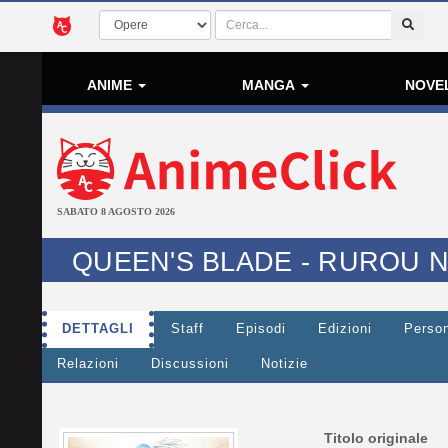
ANIME
MANGA
NOVE
SABATO 8 AGOSTO 2026
QUEEN'S BLADE - RUROU 
DETTAGLI
Staff
Episodi
Edizioni
Perso
Relazioni
Discussioni
Notizie
Titolo originale