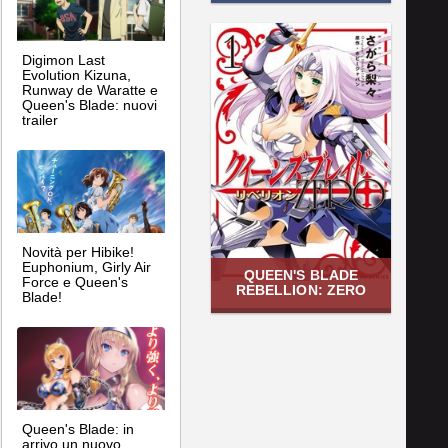
Digimon Last
Evolution Kizuna,
Runway de Waratte e
Queen's Blade: nuovi
trailer
Novità per Hibike!
Euphonium, Girly Air
QUEEN'S BLADE
Force e Queen's
REBELLION: ZERO
Blade!
Queen's Blade: in
arrivo un nuovo