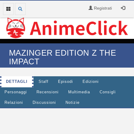
Registrati
MAZINGER EDITION Z THE
IMPACT
DETTAGLI
Staff
Episodi
Edizioni
Personaggi
Recensioni
Multimedia
Consigli
Relazioni
Discussioni
Notizie