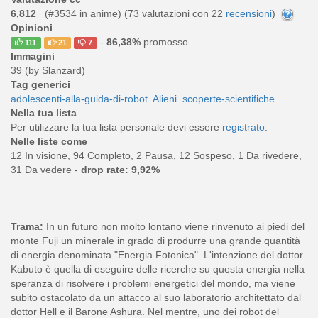
6,812
(#3534 in anime) (
73
valutazioni con 22
recensioni
)
Opinioni
-
86,38%
promosso
111
21
7
Immagini
39 (by Slanzard)
Tag generici
adolescenti-alla-guida-di-robot
Alieni
scoperte-scientifiche
Nella tua lista
Per utilizzare la tua lista personale devi essere
registrato
.
Nelle liste come
12 In visione, 94 Completo, 2 Pausa, 12 Sospeso, 1 Da rivedere,
31 Da vedere -
drop rate: 9,92%
Trama:
In un futuro non molto lontano viene rinvenuto ai piedi del
monte Fuji un minerale in grado di produrre una grande quantità
di energia denominata "Energia Fotonica". L'intenzione del dottor
Kabuto è quella di eseguire delle ricerche su questa energia nella
speranza di risolvere i problemi energetici del mondo, ma viene
subito ostacolato da un attacco al suo laboratorio architettato dal
dottor Hell e il Barone Ashura. Nel mentre, uno dei robot del