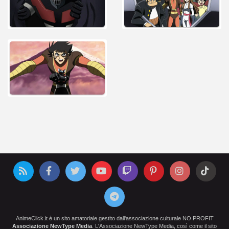
AnimeClick.it è un sito amatoriale gestito dall'associazione culturale NO PROFIT
Associazione NewType Media
. L'Associazione NewType Media, così come il sito