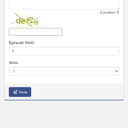
Caratteri
0
Episodi Visti:
Voto:
Invia