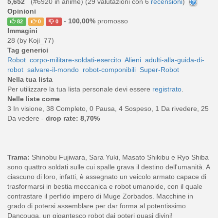
5,652
(#6920 in anime) (
29
valutazioni con 6
recensioni
)
Opinioni
-
100,00%
promosso
82
0
0
Immagini
28 (by Koji_77)
Tag generici
Robot
corpo-militare-soldati-esercito
Alieni
adulti-alla-guida-di-
robot
salvare-il-mondo
robot-componibili
Super-Robot
Nella tua lista
Per utilizzare la tua lista personale devi essere
registrato
.
Nelle liste come
3 In visione, 38 Completo, 0 Pausa, 4 Sospeso, 1 Da rivedere, 25
Da vedere -
drop rate: 8,70%
Trama:
Shinobu Fujiwara, Sara Yuki, Masato Shikibu e Ryo Shiba
sono quattro soldati sulle cui spalle grava il destino dell'umanità. A
ciascuno di loro, infatti, è assegnato un veicolo armato capace di
trasformarsi in bestia meccanica e robot umanoide, con il quale
contrastare il perfido impero di Muge Zorbados. Macchine in
grado di potersi assemblare per dar forma al potentissimo
Dancouga, un gigantesco robot dai poteri quasi divini!