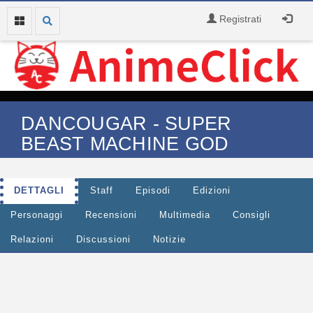
Registrati
DANCOUGAR - SUPER
BEAST MACHINE GOD
DETTAGLI
Staff
Episodi
Edizioni
Personaggi
Recensioni
Multimedia
Consigli
Relazioni
Discussioni
Notizie