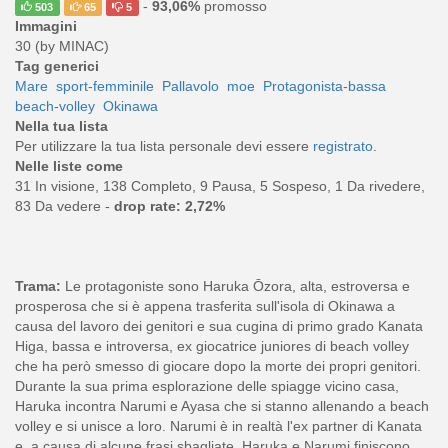
-
93,06%
promosso
503
65
5
Immagini
30 (by MINAC)
Tag generici
Mare
sport-femminile
Pallavolo
moe
Protagonista-bassa
beach-volley
Okinawa
Nella tua lista
Per utilizzare la tua lista personale devi essere
registrato
.
Nelle liste come
31 In visione, 138 Completo, 9 Pausa, 5 Sospeso, 1 Da rivedere,
83 Da vedere -
drop rate: 2,72%
Trama:
Le protagoniste sono Haruka Ōzora, alta, estroversa e
prosperosa che si è appena trasferita sull'isola di Okinawa a
causa del lavoro dei genitori e sua cugina di primo grado Kanata
Higa, bassa e introversa, ex giocatrice juniores di beach volley
che ha però smesso di giocare dopo la morte dei propri genitori.
Durante la sua prima esplorazione delle spiagge vicino casa,
Haruka incontra Narumi e Ayasa che si stanno allenando a beach
volley e si unisce a loro. Narumi è in realtà l'ex partner di Kanata
e, a causa di alcune frasi sbagliate, Haruka e Narumi finiscono