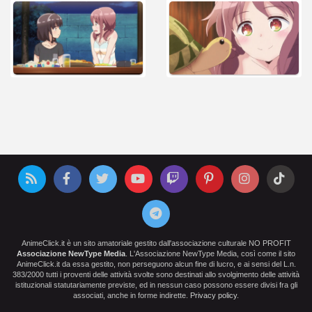
AnimeClick.it è un sito amatoriale gestito dall'associazione culturale NO PROFIT
Associazione NewType Media
. L'Associazione NewType Media, così come il sito
AnimeClick.it da essa gestito, non perseguono alcun fine di lucro, e ai sensi del L.n.
383/2000 tutti i proventi delle attività svolte sono destinati allo svolgimento delle attività
istituzionali statutariamente previste, ed in nessun caso possono essere divisi fra gli
associati, anche in forme indirette.
Privacy policy
.