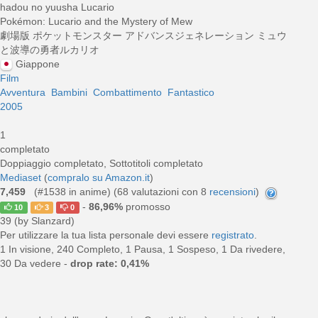
hadou no yuusha Lucario
Pokémon: Lucario and the Mystery of Mew
劇場版 ポケットモンスター アドバンスジェネレーション ミュウ
と波導の勇者ルカリオ
Giappone
Film
Avventura
Bambini
Combattimento
Fantastico
2005
1
completato
Doppiaggio completato, Sottotitoli completato
Mediaset
(
compralo su Amazon.it
)
7,459
(#1538 in anime) (
68
valutazioni con 8
recensioni
)
-
86,96%
promosso
10
3
0
39 (by Slanzard)
Per utilizzare la tua lista personale devi essere
registrato
.
1 In visione, 240 Completo, 1 Pausa, 1 Sospeso, 1 Da rivedere,
30 Da vedere -
drop rate: 0,41%