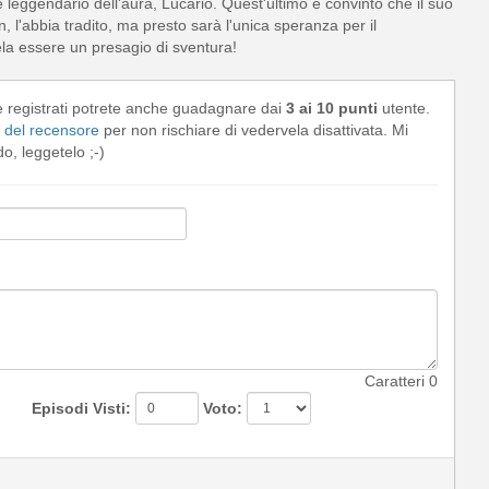
 leggendario dell'aura, Lucario. Quest'ultimo è convinto che il suo
l'abbia tradito, ma presto sarà l'unica speranza per il
vela essere un presagio di sventura!
e registrati potrete anche guadagnare dai
3 ai 10 punti
utente.
del recensore
per non rischiare di vedervela disattivata. Mi
, leggetelo ;-)
Caratteri
0
Episodi Visti:
Voto: