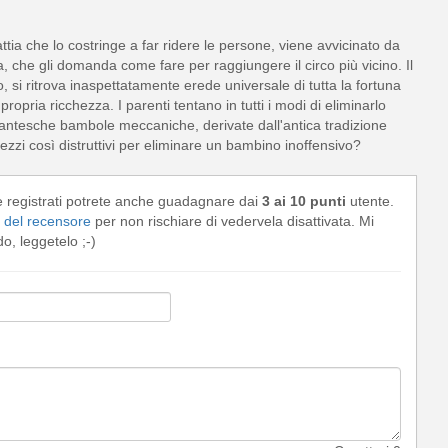
tia che lo costringe a far ridere le persone, viene avvicinato da
 che gli domanda come fare per raggiungere il circo più vicino. Il
 si ritrova inaspettatamente erede universale di tutta la fortuna
opria ricchezza. I parenti tentano in tutti i modi di eliminarlo
antesche bambole meccaniche, derivate dall'antica tradizione
zi così distruttivi per eliminare un bambino inoffensivo?
e registrati potrete anche guadagnare dai
3 ai 10 punti
utente.
del recensore
per non rischiare di vedervela disattivata. Mi
, leggetelo ;-)