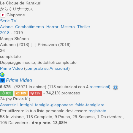
Le Cirque de Karakuri
からくりサーカス
Giappone
Serie TV
Azione
Combattimento
Horror
Mistero
Thriller
2018
- 2019
Manga Shōnen
Autunno (2018) [...] Primavera (2019)
36
completato
Doppiaggio inedito, Sottotitoli completato
Prime Video
(
compralo su Amazon.it
)
Prime Video
6,675
(#3971 in anime) (
113
valutazioni con 4
recensioni
)
-
74,21%
promosso
833
189
195
24 (by Rukia K.)
Assassini
Intrighi
famiglia-giapponese
faida-famigliare
Per utilizzare la tua lista personale devi essere
registrato
.
58 In visione, 115 Completo, 9 Pausa, 29 Sospeso, 1 Da rivedere,
105 Da vedere -
drop rate: 13,68%