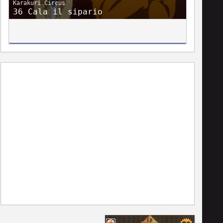
Karakuri Circus
36 Cala il sipario