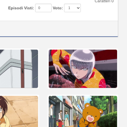
Caratteri
0
Episodi Visti:
Voto: