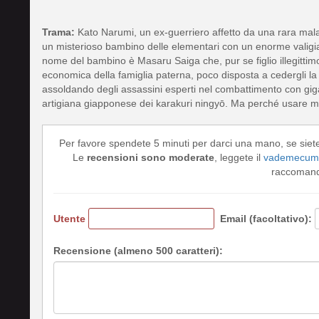
Trama:
Kato Narumi, un ex-guerriero affetto da una rara malat
un misterioso bambino delle elementari con un enorme valigia,
nome del bambino è Masaru Saiga che, pur se figlio illegittimo,
economica della famiglia paterna, poco disposta a cedergli la pr
assoldando degli assassini esperti nel combattimento con gig
artigiana giapponese dei karakuri ningyō. Ma perché usare mez
Per favore spendete 5 minuti per darci una mano, se siet
Le
recensioni sono moderate
, leggete il
vademecum 
raccomando
Utente
Email (facoltativo):
Recensione (almeno 500 caratteri):