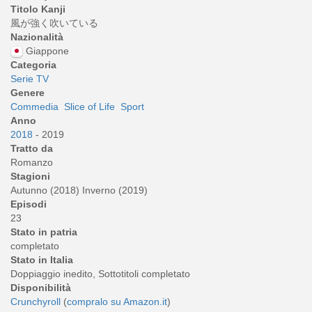
Titolo Kanji
風が強く吹いている
Nazionalità
Giappone
Categoria
Serie TV
Genere
Commedia
Slice of Life
Sport
Anno
2018
- 2019
Tratto da
Romanzo
Stagioni
Autunno (2018) Inverno (2019)
Episodi
23
Stato in patria
completato
Stato in Italia
Doppiaggio inedito, Sottotitoli completato
Disponibilità
Crunchyroll
(
compralo su Amazon.it
)