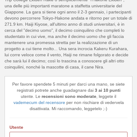
una delle più importanti maratone a staffetta universitarie del
Giappone. La gara si tiene ogni anno il 2-3 gennaio, i partecipanti
devono percorrere Tokyo-Hakone andata e ritorno per un totale di
271.9 km. Haiji Kiyose, all'ultimo anno di studi universitari, è in
cerca del "decimo uomo", il decimo coinquilino che completi lo
studentato in cui vive, ma anche il decimo uomo che gli faccia
mantenere una promessa stretta per la realizzazione di un
progetto a cui tiene molto... Una sera incrocia Kakeru Kurahara,
lui corre veloce come il vento, Haiji ne rimane folgorato e decide
che sarà lui il decimo; così lo trascina a conoscere gli altri otto
coinquilini, nonché la mascotte di casa, il cane Nira.
Per favore spendete 5 minuti per darci una mano, se siete
registrati potrete anche guadagnare dai
3 ai 10 punti
utente. Le
recensioni sono moderate
, leggete il
vademecum del recensore
per non rischiare di vedervela
disattivata. Mi raccomando, leggetelo ;-)
Utente