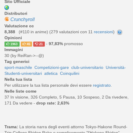
Sito Ufficiale
Distributori
Crunchyroll
Valutazione cc
8,388
(#110 in anime) (
279
valutazioni con 11
recensioni
)
Opinioni
-
97,83%
promosso
1963
45
21
Immagini
30 (by ReiRan->--@)
Tag generici
sport-maschile
Competizioni-gare
club-universitario
Università-
Studenti-universitari
atletica
Coinquilini
Nella tua lista
Per utilizzare la tua lista personale devi essere
registrato
.
Nelle liste come
37 In visione, 326 Completo, 5 Pausa, 10 Sospeso, 2 Da rivedere,
171 Da vedere -
drop rate: 2,63%
Trama:
La storia narra degli eventi attorno Tokyo-Hakone Round-
Trip College Ekiden Rake o semplicemente "l'Hakone Ekiden”,