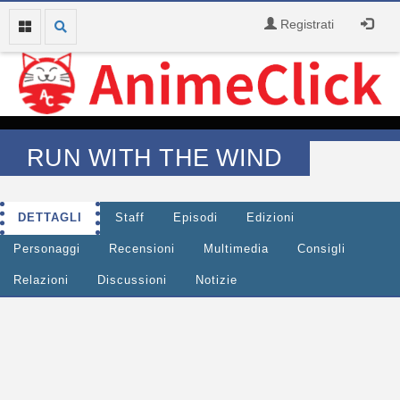
Registrati
RUN WITH THE WIND
DETTAGLI
Staff
Episodi
Edizioni
Personaggi
Recensioni
Multimedia
Consigli
Relazioni
Discussioni
Notizie