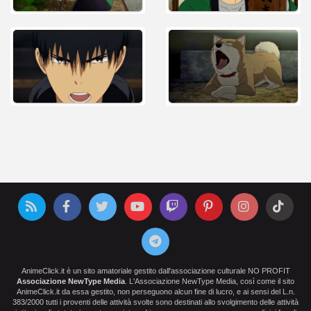
AnimeClick.it è un sito amatoriale gestito dall'associazione culturale NO PROFIT
Associazione NewType Media
. L'Associazione NewType Media, così come il sito
AnimeClick.it da essa gestito, non perseguono alcun fine di lucro, e ai sensi del L.n.
383/2000 tutti i proventi delle attività svolte sono destinati allo svolgimento delle attività