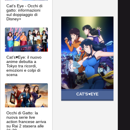
Cat's Eye - Occhi di
gatto: informazioni
sul doppiaggio di
Disney+
Cat’s♥Eye: il nuovo
anime debutta a
Tokyo tra ricordi,
emozioni e colpi di
scena
CAT'S♥EYE
Occhi di Gatto: la
nuova serie live
action francese arriva
su Rai 2 stasera alle