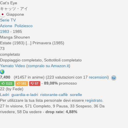
Cat's Eye
キャッツ・アイ
Giappone
Serie TV
Azione
Poliziesco
1983
- 1985
Manga Shounen
Estate (1983) [...] Primavera (1985)
73
completato
Doppiaggio completato, Sottotitoli completato
Yamato Video
(
compralo su Amazon.it
)
7,490
(#1457 in anime) (
223
valutazioni con 17
recensioni
)
-
89,08%
promosso
1122
161
57
22 (by Fede)
Ladri
guardia-e-ladri
ristorante-caffè
sorelle
Per utilizzare la tua lista personale devi essere
registrato
.
27 In visione, 571 Completo, 9 Pausa, 33 Sospeso, 36 Da
rivedere, 58 Da vedere -
drop rate: 4,88%