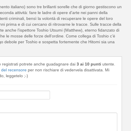
mento italiano) sono tre brillanti sorelle che di giorno gestiscono un
econda attività: fare le ladre di opere d'arte nei panni della
nti criminali, bensì la volontà di recuperare le opere del loro
i prima e di cui cercano di ritrovarne le tracce. Sulle tracce della
arte anche l'ispettore Toshio Utsumi (Matthew), eterno fidanzato di
he le mosse delle forze dell'ordine. Come collega di Toshio c'è
go debole per Toshio e sospetta fortemente che Hitomi sia una
e registrati potrete anche guadagnare dai
3 ai 10 punti
utente.
del recensore
per non rischiare di vedervela disattivata. Mi
, leggetelo ;-)