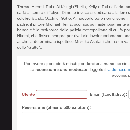
Trama:
Hiromi, Rui e Ai Kisugi (Sheila, Kelly e Tati nell'adatta
caffè al centro di Tokyo. Di notte invece si dedicano alla loro s
celebre banda Occhi di Gatto. A muoverle però non ci sono inte
padre, il pittore Michael Heinz, scomparso misteriosamente ann
banda c'è la task force della polizia metropolitana di cui fa p
Hitomi, che finisce sempre per rivelarle involontariamente anc
anche la determinata ispettrice Mitsuko Asatani che ha un va
delle "Gatte"...
Per favore spendete 5 minuti per darci una mano, se siet
Le
recensioni sono moderate
, leggete il
vademecum 
raccomando
Utente
Email (facoltativo):
Recensione (almeno 500 caratteri):