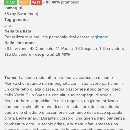
-
83,40%
promosso
108
17
13
Immagini
35 (by Swordman)
Tag generici
pirati
Nella tua lista
Per utilizzare la tua lista personale devi essere
registrato
.
Nelle liste come
26 In visione, 43 Completo, 11 Pausa, 16 Sospeso, 1 Da rivedere,
115 Da vedere -
drop rate: 16,49%
Trama:
La storia ruota attorno a una vivace liceale di nome
Marika che, quando non impegnata con il suo lavoro part-time in
un caffè retrò di alta classe, ama trascorrere il suo tempo libero
nello Yacht Club Spaziale con altri suoi compagni di scuola.
Ma, a turbare la quotidianità della ragazza, un giorno arrivano
due uomini che affermano di essere subalterni del suo defunto
padre e le chiedono di assumere il comando della nave spaziale
pirata Bentenmaru! Durante il corso di una guerra d’indipendenza
combattuta oltre un secolo prima, era stata infatti emessa una
lettera di corsa in base alla quale la nave sarebbe stata ereditata