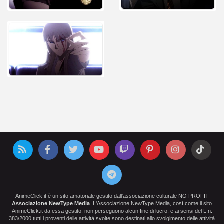
AnimeClick.it è un sito amatoriale gestito dall'associazione culturale NO PROFIT
Associazione NewType Media
. L'Associazione NewType Media, così come il sito
AnimeClick.it da essa gestito, non perseguono alcun fine di lucro, e ai sensi del L.n.
383/2000 tutti i proventi delle attività svolte sono destinati allo svolgimento delle attività