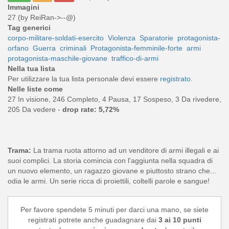
Immagini
27 (by ReiRan->--@)
Tag generici
corpo-militare-soldati-esercito
Violenza
Sparatorie
protagonista-
orfano
Guerra
criminali
Protagonista-femminile-forte
armi
protagonista-maschile-giovane
traffico-di-armi
Nella tua lista
Per utilizzare la tua lista personale devi essere
registrato
.
Nelle liste come
27 In visione, 246 Completo, 4 Pausa, 17 Sospeso, 3 Da rivedere,
205 Da vedere -
drop rate: 5,72%
Trama:
La trama ruota attorno ad un venditore di armi illegali e ai
suoi complici. La storia comincia con l'aggiunta nella squadra di
un nuovo elemento, un ragazzo giovane e piuttosto strano che...
odia le armi. Un serie ricca di proiettili, coltelli parole e sangue!
Per favore spendete 5 minuti per darci una mano, se siete
registrati potrete anche guadagnare dai
3 ai 10 punti