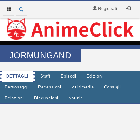
Registrati
JORMUNGAND
DETTAGLI
Staff
Episodi
Edizioni
Personaggi
Recensioni
Multimedia
Consigli
Relazioni
Discussioni
Notizie