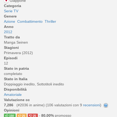
Giappone
Categoria
Serie TV
Genere
Azione
Combattimento
Thriller
Anno
2012
Tratto da
Manga Seinen
Stagioni
Primavera (2012)
Episodi
12
Stato in patria
completato
Stato in Italia
Doppiaggio inedito, Sottotitoli inedito
Disponibilità
Amatoriale
Valutazione cc
7,286
(#2036 in anime) (
106
valutazioni con 9
recensioni
)
Opinioni
-
80,00%
promosso
150
25
25