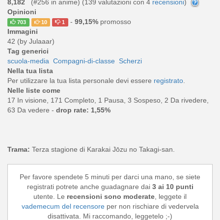
8,182
(#256 in anime) (
139
valutazioni con 4
recensioni
)
Opinioni
-
99,15%
promosso
703
10
1
Immagini
42 (by Julaaar)
Tag generici
scuola-media
Compagni-di-classe
Scherzi
Nella tua lista
Per utilizzare la tua lista personale devi essere
registrato
.
Nelle liste come
17 In visione, 171 Completo, 1 Pausa, 3 Sospeso, 2 Da rivedere,
63 Da vedere -
drop rate: 1,55%
Trama:
Terza stagione di Karakai Jōzu no Takagi-san.
Per favore spendete 5 minuti per darci una mano, se siete
registrati potrete anche guadagnare dai
3 ai 10 punti
utente. Le
recensioni sono moderate
, leggete il
vademecum del recensore
per non rischiare di vedervela
disattivata. Mi raccomando, leggetelo ;-)