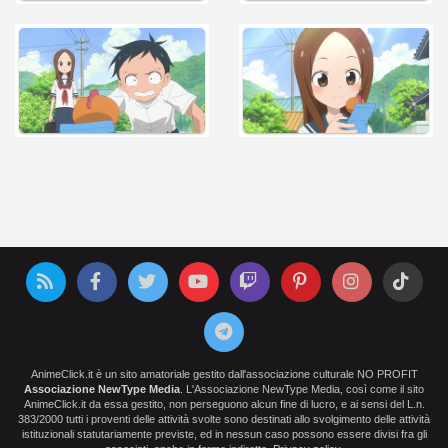
AnimeClick.it è un sito amatoriale gestito dall'associazione culturale NO PROFIT
Associazione NewType Media
. L'Associazione NewType Media, così come il sito
AnimeClick.it da essa gestito, non perseguono alcun fine di lucro, e ai sensi del L.n.
383/2000 tutti i proventi delle attività svolte sono destinati allo svolgimento delle attività
istituzionali statutariamente previste, ed in nessun caso possono essere divisi fra gli