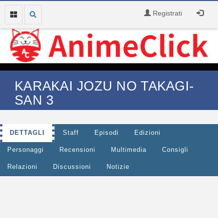
Registrati
KARAKAI JOZU NO TAKAGI-
SAN 3
DETTAGLI
Staff
Episodi
Edizioni
Personaggi
Recensioni
Multimedia
Consigli
Relazioni
Discussioni
Notizie