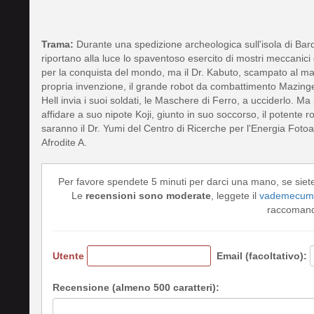
Trama:
Durante una spedizione archeologica sull'isola di Bard
riportano alla luce lo spaventoso esercito di mostri meccanici de
per la conquista del mondo, ma il Dr. Kabuto, scampato al malva
propria invenzione, il grande robot da combattimento Mazinger 
Hell invia i suoi soldati, le Maschere di Ferro, a ucciderlo. M
affidare a suo nipote Koji, giunto in suo soccorso, il potente ro
saranno il Dr. Yumi del Centro di Ricerche per l'Energia Fotoa
Afrodite A.
Per favore spendete 5 minuti per darci una mano, se siet
Le
recensioni sono moderate
, leggete il
vademecum 
raccomando
Utente
Email (facoltativo):
Recensione (almeno 500 caratteri):