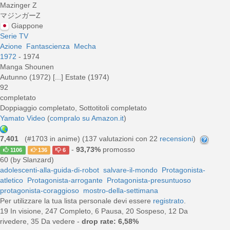
Mazinger Z
マジンガーZ
Giappone
Serie TV
Azione
Fantascienza
Mecha
1972
- 1974
Manga Shounen
Autunno (1972) [...] Estate (1974)
92
completato
Doppiaggio completato, Sottotitoli completato
Yamato Video
(
compralo su Amazon.it
)
7,401
(#1703 in anime) (
137
valutazioni con 22
recensioni
)
-
93,73%
promosso
1106
136
6
60 (by Slanzard)
adolescenti-alla-guida-di-robot
salvare-il-mondo
Protagonista-
atletico
Protagonista-arrogante
Protagonista-presuntuoso
protagonista-coraggioso
mostro-della-settimana
Per utilizzare la tua lista personale devi essere
registrato
.
19 In visione, 247 Completo, 6 Pausa, 20 Sospeso, 12 Da
rivedere, 35 Da vedere -
drop rate: 6,58%