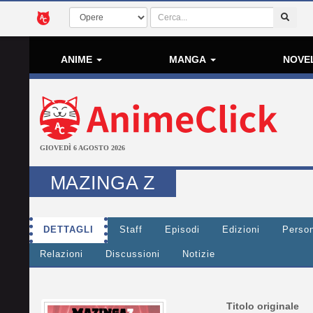
ANIME
MANGA
NOVE
GIOVEDÌ 6 AGOSTO 2026
MAZINGA Z
DETTAGLI
Staff
Episodi
Edizioni
Perso
Relazioni
Discussioni
Notizie
Titolo originale