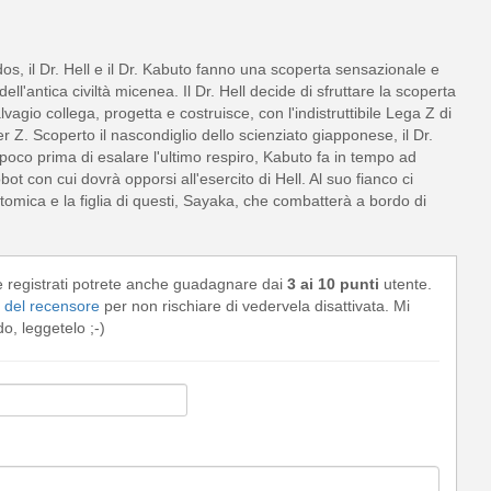
os, il Dr. Hell e il Dr. Kabuto fanno una scoperta sensazionale e
ll'antica civiltà micenea. Il Dr. Hell decide di sfruttare la scoperta
gio collega, progetta e costruisce, con l'indistruttibile Lega Z di
Z. Scoperto il nascondiglio dello scienziato giapponese, il Dr.
a poco prima di esalare l'ultimo respiro, Kabuto fa in tempo ad
bot con cui dovrà opporsi all'esercito di Hell. Al suo fianco ci
tomica e la figlia di questi, Sayaka, che combatterà a bordo di
e registrati potrete anche guadagnare dai
3 ai 10 punti
utente.
del recensore
per non rischiare di vedervela disattivata. Mi
, leggetelo ;-)