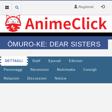
Registrati
ŌMURO-KE: DEAR SISTERS
DETTAGLI
Staff
Episodi
Edizioni
Personaggi
Recensioni
Multimedia
Consigli
Relazioni
Discussioni
Notizie