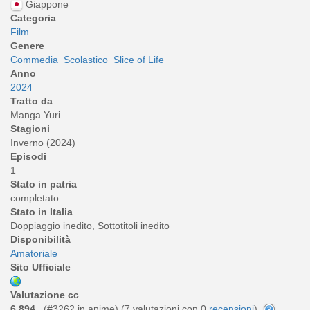
Giappone
Categoria
Film
Genere
Commedia
Scolastico
Slice of Life
Anno
2024
Tratto da
Manga Yuri
Stagioni
Inverno (2024)
Episodi
1
Stato in patria
completato
Stato in Italia
Doppiaggio inedito, Sottotitoli inedito
Disponibilità
Amatoriale
Sito Ufficiale
Valutazione cc
6,894
(#3262 in anime) (
7
valutazioni con 0
recensioni
)