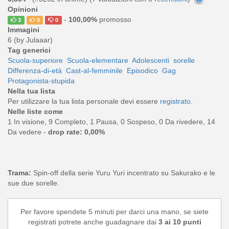
Opinioni
-
100,00%
promosso
3
0
0
Immagini
6 (by Julaaar)
Tag generici
Scuola-superiore
Scuola-elementare
Adolescenti
sorelle
Differenza-di-età
Cast-al-femminile
Episodico
Gag
Protagonista-stupida
Nella tua lista
Per utilizzare la tua lista personale devi essere
registrato
.
Nelle liste come
1 In visione, 9 Completo, 1 Pausa, 0 Sospeso, 0 Da rivedere, 14
Da vedere -
drop rate: 0,00%
Trama:
Spin-off della serie Yuru Yuri incentrato su Sakurako e le
sue due sorelle.
Per favore spendete 5 minuti per darci una mano, se siete
registrati potrete anche guadagnare dai
3 ai 10 punti