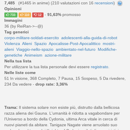
7,485
(#1465 in anime) (
210
valutazioni con 16
recensioni
)
Opinioni
-
91,63%
promosso
733
110
12
Immagini
36 (by ReiRan->--@)
Tag generici
corpo-militare-soldati-esercito
adolescenti-alla-guida-di-robot
Violenza
Alieni
Spazio
Apocalisse-Post-Apocalittico
mostri-
alieni
Viaggio-nello-spazio
ambientato-nel-futuro
Modifiche-
genetiche
Animeism
azione-militare
Nella tua lista
Per utilizzare la tua lista personale devi essere
registrato
.
Nelle liste come
51 In visione, 368 Completo, 7 Pausa, 15 Sospeso, 5 Da rivedere,
234 Da vedere -
drop rate: 3,36%
Trama:
Il sistema solare non esiste più, distrutto dalla bellicosa
razza aliena dei Gauna. L'umanità è ridotta a vagabondare per
l'Universo a bordo della Cydonia, ultima Arca vitale in cerca di
nuovi pianeti da abitare. Tanigaze Nagate viene arruolato suo