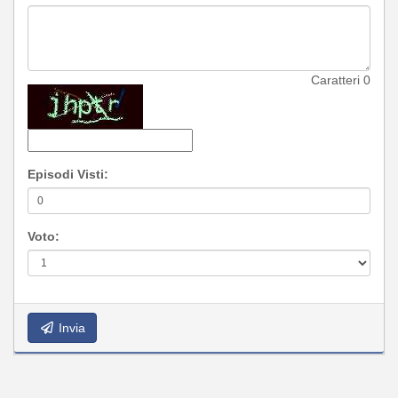
Caratteri
0
Episodi Visti:
Voto:
Invia