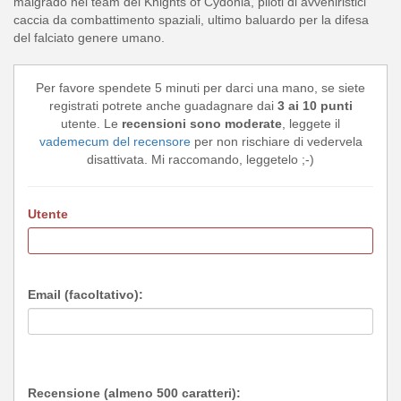
malgrado nel team dei Knights of Cydonia, piloti di avveniristici
caccia da combattimento spaziali, ultimo baluardo per la difesa
del falciato genere umano.
Per favore spendete 5 minuti per darci una mano, se siete
registrati potrete anche guadagnare dai
3 ai 10 punti
utente. Le
recensioni sono moderate
, leggete il
vademecum del recensore
per non rischiare di vedervela
disattivata. Mi raccomando, leggetelo ;-)
Utente
Email (facoltativo):
Recensione (almeno 500 caratteri):