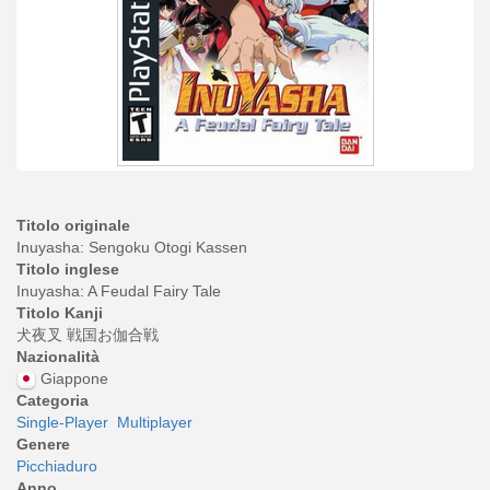
Titolo originale
Inuyasha: Sengoku Otogi Kassen
Titolo inglese
Inuyasha: A Feudal Fairy Tale
Titolo Kanji
犬夜叉 戦国お伽合戦
Nazionalità
Giappone
Categoria
Single-Player
Multiplayer
Genere
Picchiaduro
Anno