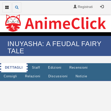
Registrati
INUYASHA: A FEUDAL FAIRY
TALE
DETTAGLI
Staff
Edizioni
Recensioni
Consigli
Relazioni
Discussioni
Notizie