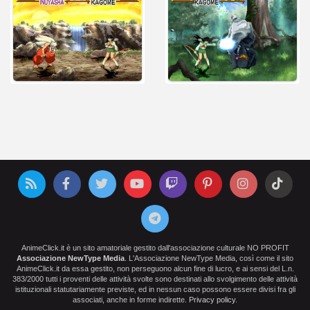
AnimeClick.it è un sito amatoriale gestito dall'associazione culturale NO PROFIT
Associazione NewType Media
. L'Associazione NewType Media, così come il sito
AnimeClick.it da essa gestito, non perseguono alcun fine di lucro, e ai sensi del L.n.
383/2000 tutti i proventi delle attività svolte sono destinati allo svolgimento delle attività
istituzionali statutariamente previste, ed in nessun caso possono essere divisi fra gli
associati, anche in forme indirette.
Privacy policy
.