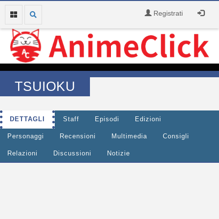
Registrati
TSUIOKU
DETTAGLI
Staff
Episodi
Edizioni
Personaggi
Recensioni
Multimedia
Consigli
Relazioni
Discussioni
Notizie