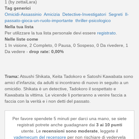
1 (by zettaiLara)
Tag generici
Omicidi-Assassinio
Amicizia
Detective-Investigatori
Segreti
Il-
passato-gioca-un-ruolo-importante
thriller-psicologico
Nella tua lista
Per utilizzare la tua lista personale devi essere
registrato
.
Nelle liste come
1 In visione, 2 Completo, 0 Pausa, 0 Sospeso, 0 Da rivedere, 1
Da vedere -
drop rate: 0,00%
Trama:
Atsushi Shikata, Keita Tadokoro e Satoshi Kawabata sono
amici d'infanzia; da adulti si incontrano di nuovo in seguito a un
omicidio. Shikata è un detective, Tadokoro il sospettato e
Kawabata la vittima. Le vicende li porteranno a venire faccia a
faccia con la verità e i non detti del passato.
Per favore spendete 5 minuti per darci una mano, se siete
registrati potrete anche guadagnare dai
3 ai 10 punti
utente. Le
recensioni sono moderate
, leggete il
vademecum del recensore
per non rischiare di vedervela