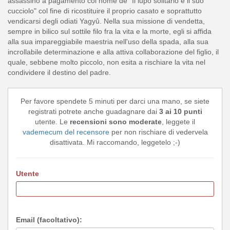
assassino a pagamento col nome de "Il lupo solitario e il suo
cucciolo" col fine di ricostituire il proprio casato e soprattutto
vendicarsi degli odiati Yagyû. Nella sua missione di vendetta,
sempre in bilico sul sottile filo fra la vita e la morte, egli si affida
alla sua impareggiabile maestria nell'uso della spada, alla sua
incrollabile determinazione e alla attiva collaborazione del figlio, il
quale, sebbene molto piccolo, non esita a rischiare la vita nel
condividere il destino del padre.
Per favore spendete 5 minuti per darci una mano, se siete
registrati potrete anche guadagnare dai
3 ai 10 punti
utente. Le
recensioni sono moderate
, leggete il
vademecum del recensore
per non rischiare di vedervela
disattivata. Mi raccomando, leggetelo ;-)
Utente
Email (facoltativo):