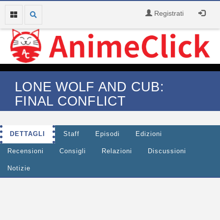
Registrati
LONE WOLF AND CUB:
FINAL CONFLICT
DETTAGLI
Staff
Episodi
Edizioni
Recensioni
Consigli
Relazioni
Discussioni
Notizie