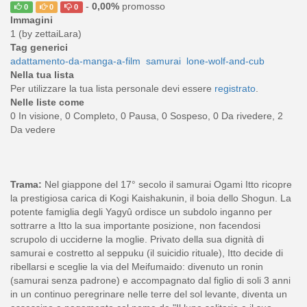
-
0,00%
promosso
0
0
0
Immagini
1 (by zettaiLara)
Tag generici
adattamento-da-manga-a-film
samurai
lone-wolf-and-cub
Nella tua lista
Per utilizzare la tua lista personale devi essere
registrato
.
Nelle liste come
0 In visione, 0 Completo, 0 Pausa, 0 Sospeso, 0 Da rivedere, 2
Da vedere
Trama:
Nel giappone del 17° secolo il samurai Ogami Itto ricopre
la prestigiosa carica di Kogi Kaishakunin, il boia dello Shogun. La
potente famiglia degli Yagyû ordisce un subdolo inganno per
sottrarre a Itto la sua importante posizione, non facendosi
scrupolo di ucciderne la moglie. Privato della sua dignità di
samurai e costretto al seppuku (il suicidio rituale), Itto decide di
ribellarsi e sceglie la via del Meifumaido: divenuto un ronin
(samurai senza padrone) e accompagnato dal figlio di soli 3 anni
in un continuo peregrinare nelle terre del sol levante, diventa un