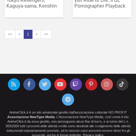
Tokyo Revengers,
yuri Ride or Die, il BL
Kaguya-sama, Kenshin
Pornographer Playback
<<
<
1
>
>>
AnimeClick.it è un sito amatoriale gestito dall'associazione culturale NO PROFIT
Associazione NewType Media
. L'Associazione NewType Media, così come il sito
AnimeClick.it da essa gestito, non perseguono alcun fine di lucro, e ai sensi del L.n.
383/2000 tutti i proventi delle attività svolte sono destinati allo svolgimento delle attività
istituzionali statutariamente previste, ed in nessun caso possono essere divisi fra gli
associati, anche in forme indirette.
Privacy policy
.