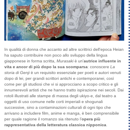
In qualità di donna che accanto ad altre scrittrici dell'epoca Heian
ha saputo contribuire non poco allo sviluppo della lingua
giapponese in forma scritta,
Murasaki
è un'
autrice influente in
vita e ancor di più dopo la sua scomparsa
: conoscere
La
storia di Genji
è un requisito essenziale per poeti e autori venuti
dopo di lei, per grandi scrittori antichi e contemporanei, così
come per gli studiosi che vi si approcciano a scopo critico e gli
innumerevoli artisti che ne hanno tratto ispirazione nei secoli. Dai
rotoli illustrati alle stampe di massa degli ukiyo-e, dal teatro a
oggetti di uso comune nelle corti imperiali e shogunali
successive, sino a contaminazioni culturali di ogni tipo che
arrivano a includere film, anime e manga, è ben comprensibile
per quale ragione il romanzo sia ritenuto l’
opera più
rappresentativa della letteratura classica nipponica
.