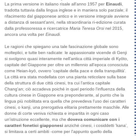
La prima versione in italiano risale all'anno 1957 per
Einaudi
,
tradotta tuttavia dalla lingua inglese e in maniera solo parziale; il
rifacimento dal giapponese antico e in versione integrale avviene
a distanza di sessant'anni, nella straordinaria ri-edizione curata
dalla professoressa e ricercatrice
Maria Teresa Orsi
nel 2015,
ancora una volta per
Einaudi
.
Le ragioni che spiegano una tale fascinazione globale sono
molteplici, e tutte ben radicate: le appassionate vicende di Genji
si svolgono quasi interamente nell’antica città imperiale di Kyōto,
capitale del Giappone per oltre un millennio all’epoca conosciuta
come Heian-kyō, ovvero 'capitale della pace e della tranquillità'.
La città era stata modellata con una pianta reticolare sulla base
della struttura di due città cinesi, tra cui l'antica capitale
Chang'an; ciò accadeva poiché in quel periodo l'influenza della
cultura cinese in Giappone era preponderante, al punto che la
lingua più nobilitata era quella che prevedeva l'uso dei caratteri
cinesi, o kanji, una prerogativa elitaria prettamente maschile. Alle
donne di corte veniva richiesta e impartita in ogni caso
un'istruzione eccellente, ma che
doveva comunicare con i
caratteri fonetici giapponesi
anziché cinesi, i cosiddetti 'kana',
si limitava a certi ambiti -come per l'appunto quello della