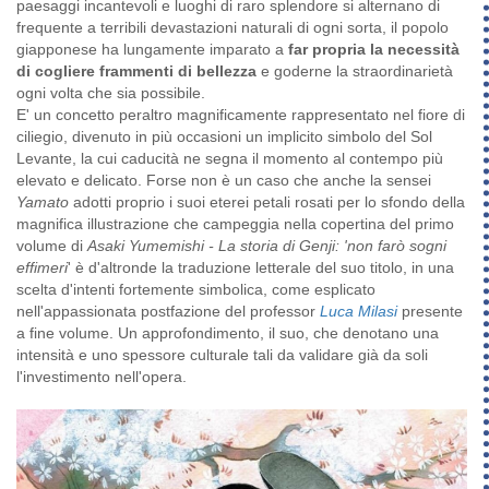
paesaggi incantevoli e luoghi di raro splendore si alternano di
frequente a terribili devastazioni naturali di ogni sorta, il popolo
giapponese ha lungamente imparato a
far propria la necessità
di cogliere frammenti di bellezza
e goderne la straordinarietà
ogni volta che sia possibile.
E' un concetto peraltro magnificamente rappresentato nel fiore di
ciliegio, divenuto in più occasioni un implicito simbolo del Sol
Levante, la cui caducità ne segna il momento al contempo più
elevato e delicato. Forse non è un caso che anche la sensei
Yamato
adotti proprio i suoi eterei petali rosati per lo sfondo della
magnifica illustrazione che campeggia nella copertina del primo
volume di
Asaki Yumemishi - La storia di Genji: 'non farò sogni
effimeri
' è d'altronde la traduzione letterale del suo titolo, in una
scelta d'intenti fortemente simbolica, come esplicato
nell'appassionata postfazione del professor
Luca Milasi
presente
a fine volume. Un approfondimento, il suo, che denotano una
intensità e uno spessore culturale tali da validare già da soli
l'investimento nell'opera.