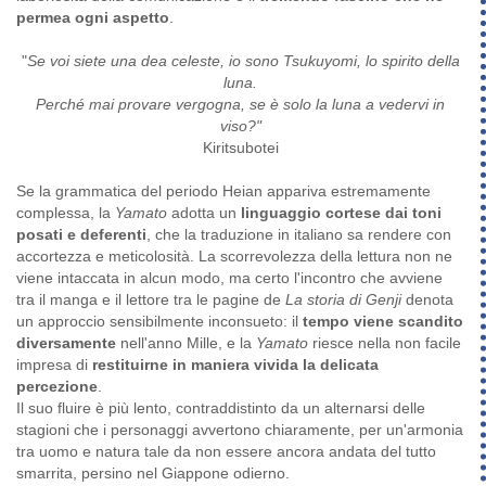
permea ogni aspetto
.
"
Se voi siete una dea celeste, io sono Tsukuyomi, lo spirito della
luna.
Perché mai provare vergogna, se è solo la luna a vedervi in
viso?"
Kiritsubotei
Se la grammatica del periodo Heian appariva estremamente
complessa, la
Yamato
adotta un
linguaggio cortese dai toni
posati e deferenti
, che la traduzione in italiano sa rendere con
accortezza e meticolosità. La scorrevolezza della lettura non ne
viene intaccata in alcun modo, ma certo l'incontro che avviene
tra il manga e il lettore tra le pagine de
La storia di Genji
denota
un approccio sensibilmente inconsueto: il
tempo viene scandito
diversamente
nell'anno Mille, e la
Yamato
riesce nella non facile
impresa di
restituirne in maniera vivida la delicata
percezione
.
Il suo fluire è più lento, contraddistinto da un alternarsi delle
stagioni che i personaggi avvertono chiaramente, per un'armonia
tra uomo e natura tale da non essere ancora andata del tutto
smarrita, persino nel Giappone odierno.