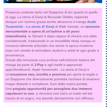
Presenza costante tanto nel Giappone di ieri quanto in quello
di oggi,
La storia di Genji
di
Murasaki Shikibu
risplende
dunque con somma grazia anche attraverso il manga
Asaki
Yumemishi - La storia di Genji
di
Waki Yamato
, un
racconto
monumentale a opera di un'autrice a dir poco
straordinaria
: la
Yamato
è stata capace di vincere una sfida
considerevole, traducendo in un incredibile shojo manga un
romanzo talmente articolato che anche in epoca moderna
esso non smette di ammaliare studiosi e artisti di ogni grado e
provenienza.
Grazie alla minuziosa cura profusa nell'edizione italiana del
manga da parte di
J-Pop
e agli inediti e apprezzati
approfondimenti,
Asaki Yumemishi - La storia di Genji
è
un'
occasione rara, insolita e preziosa
per aprire la soglia a
un Giappone che diversamente potrebbe rischiare di rimanere
troppo distante e complesso, fuori dalla nostra portata.
Una
pregiata opportunità per accogliere due immensi
capolavori in uno
, e ritrovarsi così tutt'a un tratto nel bel
mezzo di un sogno, ma stavolta decisamente non effimero.