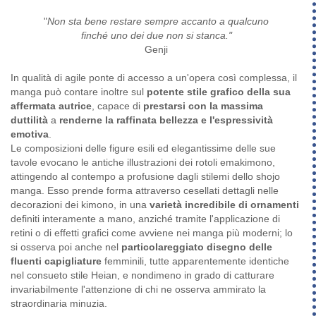
"
Non sta bene restare sempre accanto a qualcuno
finché uno dei due non si stanca."
Genji
In qualità di agile ponte di accesso a un'opera così complessa, il
manga può contare inoltre sul
potente stile grafico della sua
affermata autrice
, capace di
prestarsi con la massima
duttilità
a
renderne la raffinata bellezza e l'espressività
emotiva
.
Le composizioni delle figure esili ed elegantissime delle sue
tavole evocano le antiche illustrazioni dei rotoli emakimono,
attingendo al contempo a profusione dagli stilemi dello shojo
manga. Esso prende forma attraverso cesellati dettagli nelle
decorazioni dei kimono, in una
varietà incredibile di ornamenti
definiti interamente a mano, anziché tramite l'applicazione di
retini o di effetti grafici come avviene nei manga più moderni; lo
si osserva poi anche nel
particolareggiato disegno delle
fluenti capigliature
femminili, tutte apparentemente identiche
nel consueto stile Heian, e nondimeno in grado di catturare
invariabilmente l'attenzione di chi ne osserva ammirato la
straordinaria minuzia.