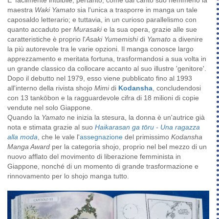
E' facilmente intuibile, pertanto, come dal canto suo nemmeno la
maestra
Waki Yamato
sia l'unica a trasporre in manga un tale
caposaldo letterario; e tuttavia, in un curioso parallelismo con
quanto accaduto per
Murasaki
e la sua opera, grazie alle sue
caratteristiche è proprio l'
Asaki Yumemishi
di
Yamato
a divenire
la più autorevole tra le varie opzioni. Il manga conosce largo
apprezzamento e meritata fortuna, trasformandosi a sua volta in
un grande classico da collocare accanto al suo illustre 'genitore'.
Dopo il debutto nel 1979, esso viene pubblicato fino al 1993
all'interno della rivista shojo
Mimi
di
Kodansha
, concludendosi
con 13 tankōbon e la ragguardevole cifra di 18 milioni di copie
vendute nel solo Giappone.
Quando la
Yamato
ne inizia la stesura, la donna è un'autrice già
nota e stimata grazie al suo
Haikarasan ga tōru - Una ragazza
alla moda
, che le vale l'
assegnazione
del primissimo
Kodansha
Manga Award
per la categoria shojo, proprio nel bel mezzo di un
nuovo afflato del movimento di liberazione femminista in
Giappone, nonché di un momento di grande trasformazione e
rinnovamento per lo shojo manga tutto.