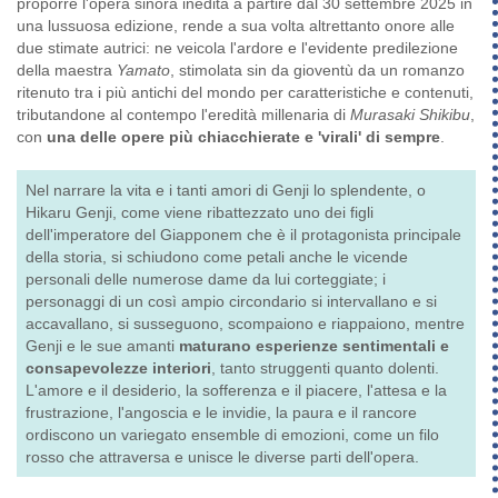
proporre l'opera sinora inedita a partire dal 30 settembre 2025 in
una lussuosa edizione, rende a sua volta altrettanto onore alle
due stimate autrici: ne veicola l'ardore e l'evidente predilezione
della maestra
Yamato
, stimolata sin da gioventù da un romanzo
ritenuto tra i più antichi del mondo per caratteristiche e contenuti,
tributandone al contempo l'eredità millenaria di
Murasaki Shikibu
,
con
una delle opere più chiacchierate e 'virali' di sempre
.
Nel narrare la vita e i tanti amori di Genji lo splendente, o
Hikaru Genji, come viene ribattezzato uno dei figli
dell'imperatore del Giapponem che è il protagonista principale
della storia, si schiudono come petali anche le vicende
personali delle numerose dame da lui corteggiate; i
personaggi di un così ampio circondario si intervallano e si
accavallano, si susseguono, scompaiono e riappaiono, mentre
Genji e le sue amanti
maturano esperienze sentimentali e
consapevolezze interiori
, tanto struggenti quanto dolenti.
L'amore e il desiderio, la sofferenza e il piacere, l'attesa e la
frustrazione, l'angoscia e le invidie, la paura e il rancore
ordiscono un variegato ensemble di emozioni, come un filo
rosso che attraversa e unisce le diverse parti dell'opera.