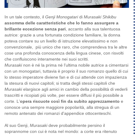
In un tale contesto, il
Genji Monogatari
di
Murasaki Shikibu
assomma delle caratteristiche che lo fanno assurgere a
brillante eccezione senza pari
, accanto alla sua talentuosa
autrice: grazie a una fortunata condizione familiare, la donna
poteva contare su un livello di istruzione elevatissimo e non
convenzionale, più unico che raro, che comprendeva tra le altre
cose una profonda conoscenza della lingua cinese, con risvolti
che confluiscono interamente nei suoi scritti.
Murasaki
non è né la prima né l'ultima nobile autrice a cimentarsi
con un monogatari, tuttavia è proprio il suo romanzo quello di cui
lo stesso imperatore diviene fan e di cui attende con impazienza
la stesura di nuovi capitoli; si tratta degli stessi capitoli che
Murasaki
elargisce agli amici in cambio della possibilità di vederli
trascritti e ricopiati più volte, per essere diffusi il più possibile a
corte. L'
opera riscuote così fin da subito apprezzamento
e
conosce una sempre maggiore popolarità, alla stregua di un
remoto antenato dei romanzi d'appendice ottocenteschi.
Al suo Genji,
Murasaki
deve probabilmente persino il
soprannome con cui è nota nel mondo: a corte era ritenuto