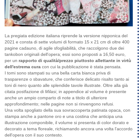
La pregiata edizione italiana riprende la versione nipponica del
2021 e consta di sette volumi di formato 15 x 21 cm di oltre 400
pagine cadauno, di agile sfogliabilità, che raccolgono due dei
tankobon originali dell'opera; essi sono proposti a 16,50 euro,
per un
rapporto di qualità/prezzo piuttosto allettante in virtù
dell'estrema cura
con cui la pubblicazione è stata pensata.
I tomi sono stampati su una bella carta bianca priva di
trasparenze o sbavature, che conferisce delicato risalto tanto ai
toni di nero quanto alle splendide tavole illustrate. Oltre alla già
citata postfazione di
Milasi
, in appendice al volume è presente
anche un ampio comparto di note a titolo di ulteriore
approfondimento; nelle pagine non si rinvengono refusi.
Una volta spogliato della sua sovraccoperta patinata opaca, con
stampa anche a pantone oro e una costina che anticipa una
illustrazione componibile, il volume si presenta di color dorato e
decorato a tema floreale, richiamando ancora una volta l'accordo
dell'opera con il suo contesto.