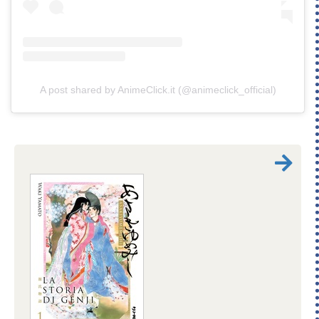
A post shared by AnimeClick.it (@animeclick_official)