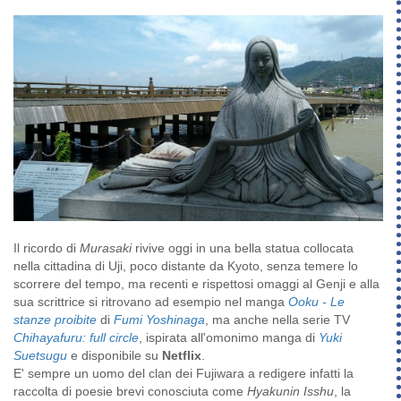
Il ricordo di
Murasaki
rivive oggi in una bella statua collocata
nella cittadina di Uji, poco distante da Kyoto, senza temere lo
scorrere del tempo, ma recenti e rispettosi omaggi al Genji e alla
sua scrittrice si ritrovano ad esempio nel manga
Ooku - Le
stanze proibite
di
Fumi Yoshinaga
, ma anche nella serie TV
Chihayafuru: full circle
, ispirata all'omonimo manga di
Yuki
Suetsugu
e disponibile su
Netflix
.
E' sempre un uomo del clan dei Fujiwara a redigere infatti la
raccolta di poesie brevi conosciuta come
Hyakunin Isshu
, la