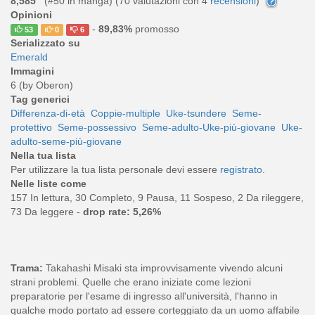
8,585
(#50 in manga) (
70
valutazioni con 4
recensioni
)
Opinioni
-
89,83%
promosso
53
0
6
Serializzato su
Emerald
Immagini
6 (by Oberon)
Tag generici
Differenza-di-età
Coppie-multiple
Uke-tsundere
Seme-
protettivo
Seme-possessivo
Seme-adulto-Uke-più-giovane
Uke-
adulto-seme-più-giovane
Nella tua lista
Per utilizzare la tua lista personale devi essere
registrato
.
Nelle liste come
157 In lettura, 30 Completo, 9 Pausa, 11 Sospeso, 2 Da rileggere,
73 Da leggere -
drop rate: 5,26%
Trama:
Takahashi Misaki sta improvvisamente vivendo alcuni
strani problemi. Quelle che erano iniziate come lezioni
preparatorie per l'esame di ingresso all'università, l'hanno in
qualche modo portato ad essere corteggiato da un uomo affabile