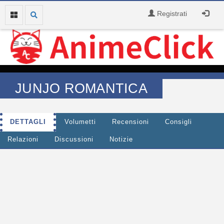
Registrati
JUNJO ROMANTICA
DETTAGLI
Volumetti
Recensioni
Consigli
Relazioni
Discussioni
Notizie