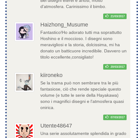
Bei disegni eterei e ariosi, molto
d'atmosfera. Carinissimo il bimbo.
21/03/2017
Haizhong_Musume
Fantastico!Ho adorato tutti ma soprattutto
Hoshino e il moccioso. I disegni sono
meravigliosi e la storia, dolcissima, mi ha
donato un batticuore incredibile. Davvero un
titolo eccellente,consigliato!
20/03/2017
kiironeko
Se la trama può non sembrare tra le più
fantasiose, ciò che rende speciale questo
volume (e tutte le serie della Hayakawa)
sono i magnifici disegni e l'atmosfera quasi
onirica.
07/03/2017
Utente48647
Una serie assolutamente splendida in grado