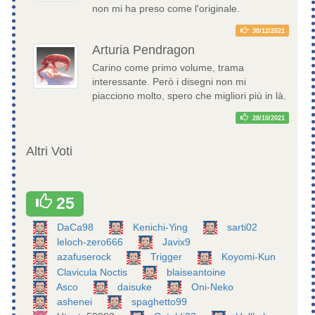
non mi ha preso come l'originale.
30/12/2021
Arturia Pendragon
Carino come primo volume, trama
interessante. Però i disegni non mi
piacciono molto, spero che migliori più in là.
28/10/2021
Altri Voti
25
DaCa98
Kenichi-Ying
sarti02
leloch-zero666
Javix9
azafuserock
Trigger
Koyomi-Kun
Clavicula Noctis
blaiseantoine
Asco
daisuke
Oni-Neko
ashenei
spaghetto99