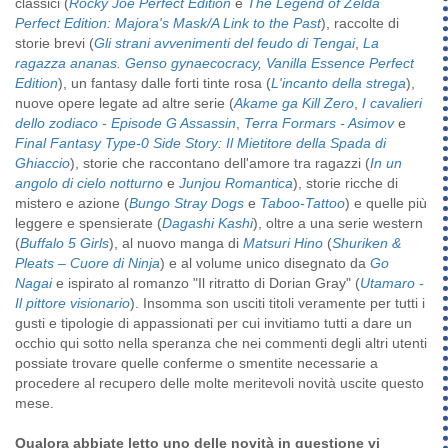
classici (
Rocky Joe Perfect Edition
e
The Legend of Zelda
Perfect Edition: Majora's Mask/A Link to the Past
), raccolte di
storie brevi (
Gli strani avvenimenti del feudo di Tengai
,
La
ragazza ananas. Genso gynaecocracy
,
Vanilla Essence Perfect
Edition
), un fantasy dalle forti tinte rosa (
L'incanto della strega
),
nuove opere legate ad altre serie (
Akame ga Kill Zero
,
I cavalieri
dello zodiaco - Episode G Assassin
,
Terra Formars - Asimov
e
Final Fantasy Type-0 Side Story: Il Mietitore della Spada di
Ghiaccio
), storie che raccontano dell'amore tra ragazzi (
In un
angolo di cielo notturno
e
Junjou Romantica
), storie ricche di
mistero e azione (
Bungo Stray Dogs
e
Taboo-Tattoo
) e quelle più
leggere e spensierate (
Dagashi Kashi
), oltre a una serie western
(
Buffalo 5 Girls
), al nuovo manga di
Matsuri Hino
(
Shuriken &
Pleats – Cuore di Ninja
) e al volume unico disegnato da
Go
Nagai
e ispirato al romanzo "Il ritratto di Dorian Gray" (
Utamaro -
Il pittore visionario
). Insomma son usciti titoli veramente per tutti i
gusti e tipologie di appassionati per cui invitiamo tutti a dare un
occhio qui sotto nella speranza che nei commenti degli altri utenti
possiate trovare quelle conferme o smentite necessarie a
procedere al recupero delle molte meritevoli novità uscite questo
mese.
Qualora abbiate letto uno delle novità in questione vi