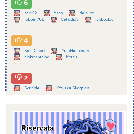
6
sarti02
Asco
daisuke
rubber761
Cataldi03
lubbock.04
4
Koll Desert
YutaHachiman
blaiseantoine
Ketsu
2
Scribble
Xxx aka Skorpion