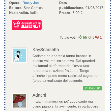
Opera:
Rocky Joe
Data
Editore:
Star Comics
pubblicazione:
01/03/2017
Nazionalità:
Italia
Prezzo:
8,00 €
Totale voti:
55
5
1
KayScarsetta
Carisma ed anarchia fanno breccia in
questo volume introduttivo. Dai quartieri
malfamati al riformatorio s'avvia una
turbolenta relazione fra Joe e Tange
affinché il primo metta radici sul sogno non
(ancora) realizzato del secondo.
29/03/2023
Adachi
Inizia in maniera un po' zoppicante ma
piano piano si fa avvincente, in particolare