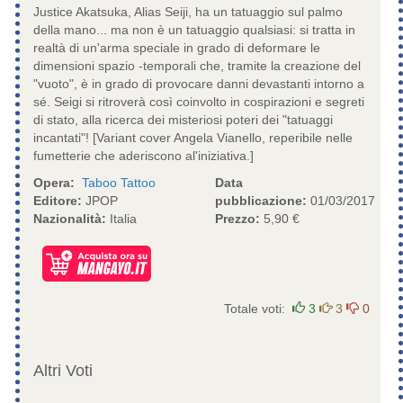
Justice Akatsuka, Alias Seiji, ha un tatuaggio sul palmo
della mano... ma non è un tatuaggio qualsiasi: si tratta in
realtà di un'arma speciale in grado di deformare le
dimensioni spazio -temporali che, tramite la creazione del
"vuoto", è in grado di provocare danni devastanti intorno a
sé. Seigi si ritroverà così coinvolto in cospirazioni e segreti
di stato, alla ricerca dei misteriosi poteri dei "tatuaggi
incantati"! [Variant cover Angela Vianello, reperibile nelle
fumetterie che aderiscono al'iniziativa.]
Opera:
Taboo Tattoo
Data
Editore:
JPOP
pubblicazione:
01/03/2017
Nazionalità:
Italia
Prezzo:
5,90 €
Totale voti:
3
3
0
Altri Voti