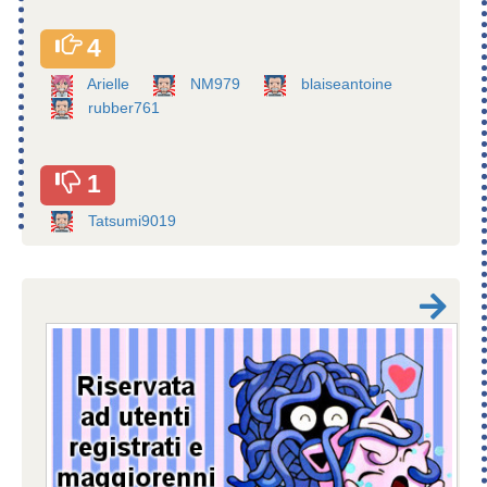
4
Arielle
NM979
blaiseantoine
rubber761
1
Tatsumi9019