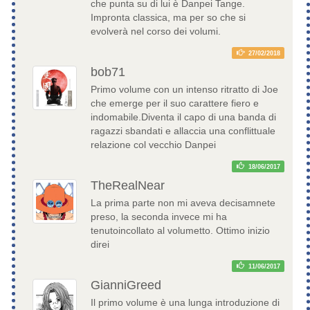
che punta su di lui è Danpei Tange.
Impronta classica, ma per so che si
evolverà nel corso dei volumi.
27/02/2018
bob71
Primo volume con un intenso ritratto di Joe
che emerge per il suo carattere fiero e
indomabile.Diventa il capo di una banda di
ragazzi sbandati e allaccia una conflittuale
relazione col vecchio Danpei
18/06/2017
TheRealNear
La prima parte non mi aveva decisamnete
preso, la seconda invece mi ha
tenutoincollato al volumetto. Ottimo inizio
direi
11/06/2017
GianniGreed
Il primo volume è una lunga introduzione di