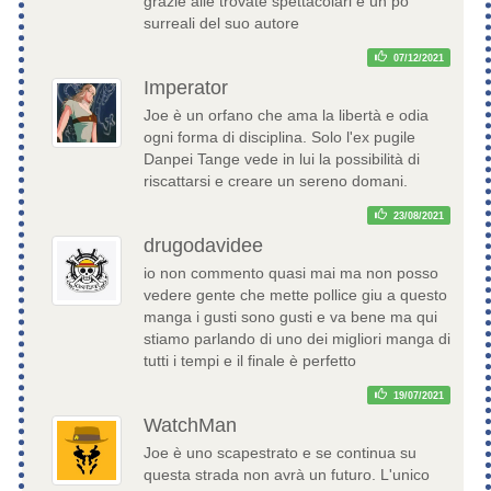
grazie alle trovate spettacolari e un po'
surreali del suo autore
07/12/2021
Imperator
Joe è un orfano che ama la libertà e odia
ogni forma di disciplina. Solo l'ex pugile
Danpei Tange vede in lui la possibilità di
riscattarsi e creare un sereno domani.
23/08/2021
drugodavidee
io non commento quasi mai ma non posso
vedere gente che mette pollice giu a questo
manga i gusti sono gusti e va bene ma qui
stiamo parlando di uno dei migliori manga di
tutti i tempi e il finale è perfetto
19/07/2021
WatchMan
Joe è uno scapestrato e se continua su
questa strada non avrà un futuro. L'unico