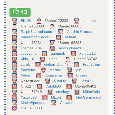
43
Ello08
Utente172229
somurie
Utente169090
Utente166663
RalphScaccolatutto
Vecchio Crocus
BadMotherFucker
seiman
Utente162341
Utente162293
Utente161847
sessondupazz
copycatte
gummok
Felpato12
Kida_10
giannu
Utente133742
Jarek
Gohan-chan42
Franzelion
Edozeno
Merrick
yue
Ketsu
Bugasama
Blazes
whitestrider
Rinki92
LazyD
Oro12
Cataldi03
Utente35402
Utente61949
scarkey
MirkoGelo
Yuzuyu93
Mizuri
TitusGermanico
MatitaSpuntata
Galvans
Utente59093