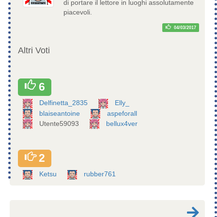
di portare il lettore in luoghi assolutamente
piacevoli.
04/03/2017
Altri Voti
6
Delfinetta_2835
Elly_
blaiseantoine
aspeforall
Utente59093
bellux4ver
2
Ketsu
rubber761