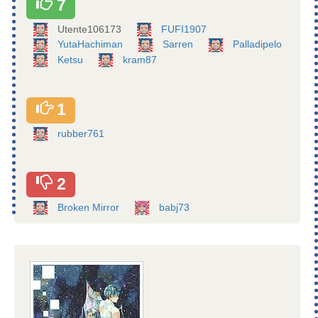
7
Utente106173
FUFI1907
YutaHachiman
Sarren
Palladipelo
Ketsu
kram87
1
rubber761
2
Broken Mirror
babj73