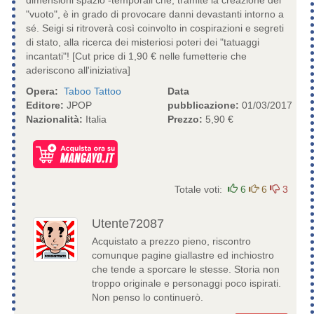
"vuoto", è in grado di provocare danni devastanti intorno a
sé. Seigi si ritroverà così coinvolto in cospirazioni e segreti
di stato, alla ricerca dei misteriosi poteri dei "tatuaggi
incantati"! [Cut price di 1,90 € nelle fumetterie che
aderiscono all'iniziativa]
Opera:
Taboo Tattoo
Data
Editore:
JPOP
pubblicazione:
01/03/2017
Nazionalità:
Italia
Prezzo:
5,90 €
Totale voti:
6
6
3
Utente72087
Acquistato a prezzo pieno, riscontro
comunque pagine giallastre ed inchiostro
che tende a sporcare le stesse. Storia non
troppo originale e personaggi poco ispirati.
Non penso lo continuerò.