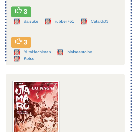
3
daisuke
rubber761
Cataldi03
3
YutaHachiman
blaiseantoine
Ketsu