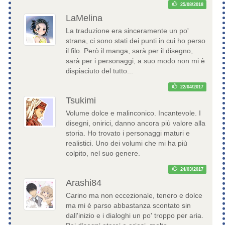
25/08/2018
LaMelina
La traduzione era sinceramente un po'
strana, ci sono stati dei punti in cui ho perso
il filo. Però il manga, sarà per il disegno,
sarà per i personaggi, a suo modo non mi è
dispiaciuto del tutto...
22/04/2017
Tsukimi
Volume dolce e malinconico. Incantevole. I
disegni, onirici, danno ancora più valore alla
storia. Ho trovato i personaggi maturi e
realistici. Uno dei volumi che mi ha più
colpito, nel suo genere.
24/03/2017
Arashi84
Carino ma non eccezionale, tenero e dolce
ma mi è parso abbastanza scontato sin
dall'inizio e i dialoghi un po' troppo per aria.