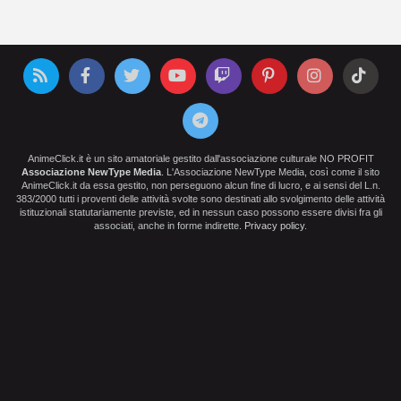
AnimeClick.it è un sito amatoriale gestito dall'associazione culturale NO PROFIT
Associazione NewType Media
. L'Associazione NewType Media, così come il sito
AnimeClick.it da essa gestito, non perseguono alcun fine di lucro, e ai sensi del L.n.
383/2000 tutti i proventi delle attività svolte sono destinati allo svolgimento delle attività
istituzionali statutariamente previste, ed in nessun caso possono essere divisi fra gli
associati, anche in forme indirette.
Privacy policy
.