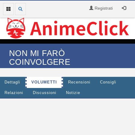
Registrati
NON MI FARÒ
COINVOLGERE
Dettagli
VOLUMETTI
Recensioni
Consigli
Relazioni
Discussioni
Notizie