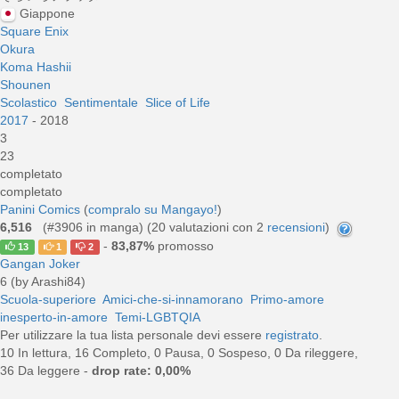
Giappone
Square Enix
Okura
Koma Hashii
Shounen
Scolastico
Sentimentale
Slice of Life
2017
- 2018
3
23
completato
completato
Panini Comics
(
compralo su Mangayo!
)
6,516
(#3906 in manga) (
20
valutazioni con 2
recensioni
)
-
83,87%
promosso
13
1
2
Gangan Joker
6 (by Arashi84)
Scuola-superiore
Amici-che-si-innamorano
Primo-amore
inesperto-in-amore
Temi-LGBTQIA
Per utilizzare la tua lista personale devi essere
registrato
.
10 In lettura, 16 Completo, 0 Pausa, 0 Sospeso, 0 Da rileggere,
36 Da leggere -
drop rate: 0,00%