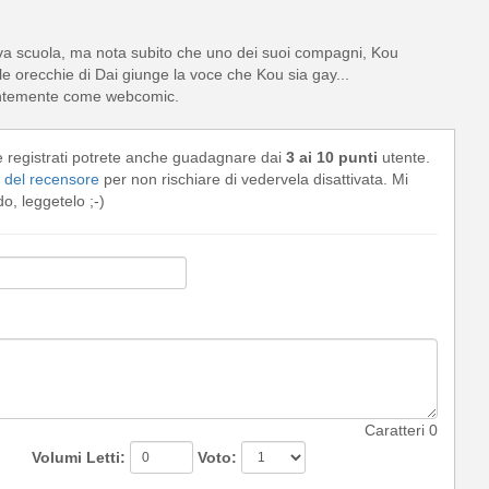
uova scuola, ma nota subito che uno dei suoi compagni, Kou
le orecchie di Dai giunge la voce che Kou sia gay...
dentemente come webcomic.
e registrati potrete anche guadagnare dai
3 ai 10 punti
utente.
del recensore
per non rischiare di vedervela disattivata. Mi
, leggetelo ;-)
Caratteri
0
Volumi Letti:
Voto: