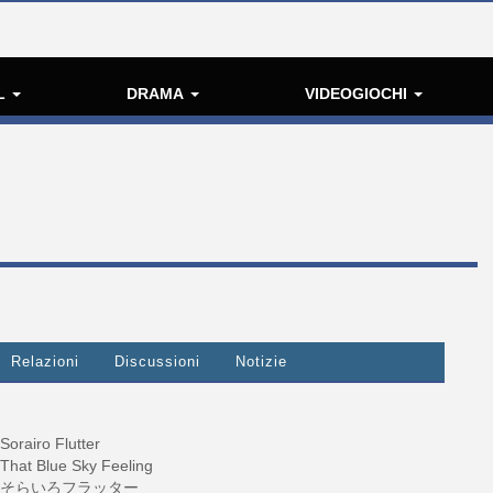
L
DRAMA
VIDEOGIOCHI
Relazioni
Discussioni
Notizie
Sorairo Flutter
That Blue Sky Feeling
そらいろフラッター