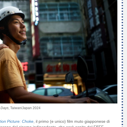
 Days
, Taiwan/Japan 2024
ion Picture: Choke
, il primo (e unico) film muto giapponese di
eterana del cinema indipendente, che sarà ospite del FEFF.