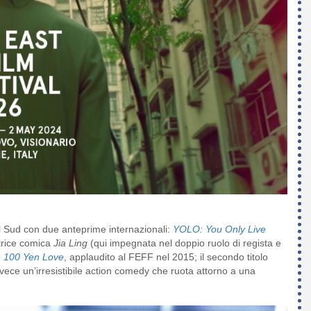
el Sud con due anteprime internazionali:
YOLO: You Only Live
ttrice comica
Jia Ling
(qui impegnata nel doppio ruolo di regista e
e
100 Yen Love
, applaudito al FEFF nel 2015; il secondo titolo
nvece un’irresistibile action comedy che ruota attorno a una