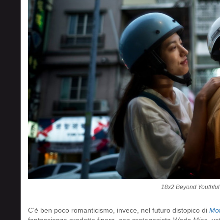
18x2 Beyond Youthful
C’è ben poco romanticismo, invece, nel futuro distopico di
Mot
fantascienza prodotto finora, con protagonista
Wada Misa
, v