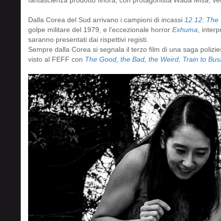
Dalla Corea del Sud arrivano i campioni di incassi
12.12: The
golpe militare del 1979, e l’eccezionale horror
Exhuma
, inter
saranno presentati dai rispettivi registi.
Sempre dalla Corea si segnala il terzo film di una saga polizi
visto al FEFF con
The Good, the Bad, the Weird
,
Train to Bu