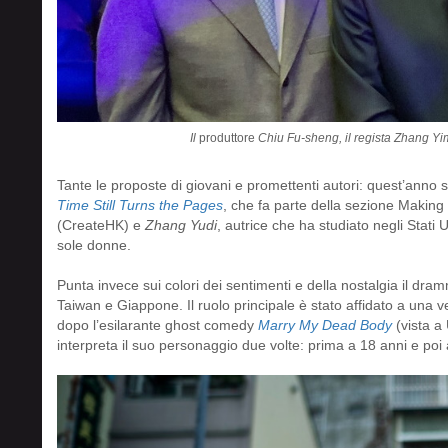
Il
produttore
Chiu Fu-sheng, il regista Zhang Y
Tante le proposte di giovani e promettenti autori: quest’anno
Time Still Turns the Pages
, che fa parte della sezione Makin
(CreateHK) e
Zhang Yudi
, autrice che ha studiato negli Stati U
sole donne.
Punta invece sui colori dei sentimenti e della nostalgia il dr
Taiwan e Giappone. Il ruolo principale è stato affidato a un
dopo l’esilarante ghost comedy
Marry My Dead Body
(vista a
interpreta il suo personaggio due volte: prima a 18 anni e poi 