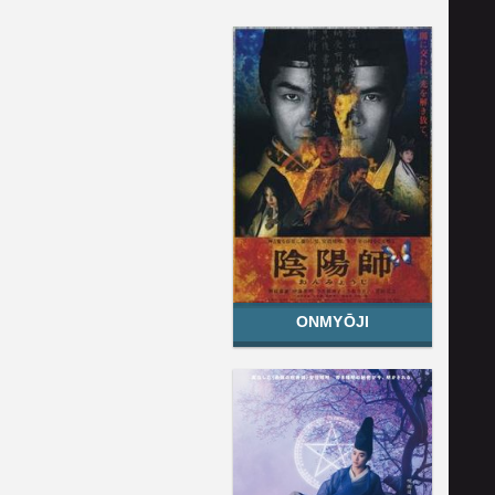
ONMYŌJI