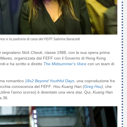
imou
e la padrona di casa del FEFF Sabrina Baracetti
 si segnalano
Nick Cheuk
, classe 1988, con la sua opera prima
g Waves, organizzata dal FEFF con il Governo di Hong Kong
niti e ha scritto e diretto
The Midsummer's Voice
con un team di
amma romantico
18x2 Beyond Youthful Days
, una coproduzione fra
a vecchia conoscenza del FEFF:
Hsu Kuang Han (
Greg Hsu
)
, che
 Udine l’anno scorso) è diventato una vera star. Qui,
Kuang Han
a 36.