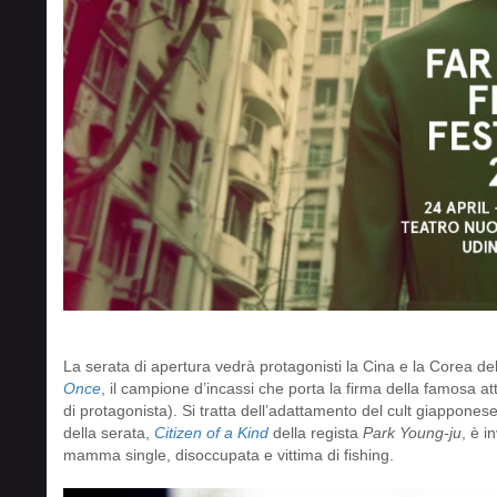
La serata di apertura vedrà protagonisti la Cina e la Corea d
Once
, il campione d’incassi che porta la firma della famosa a
di protagonista). Si tratta dell’adattamento del cult giappones
della serata,
Citizen of a Kind
della regista
Park Young-ju
, è i
mamma single, disoccupata e vittima di fishing.