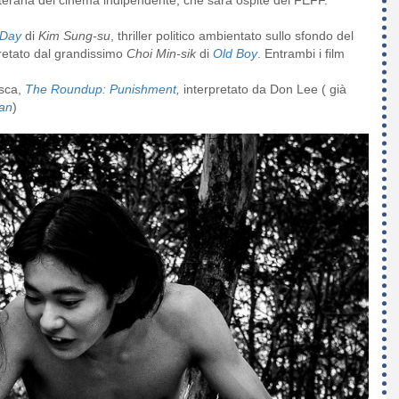
 Day
di
Kim Sung-su
, thriller politico ambientato sullo sfondo del
pretato dal grandissimo
Choi Min-sik
di
Old Boy
. Entrambi i film
esca,
The Roundup: Punishment
,
interpretato da Don Lee ( già
san
)