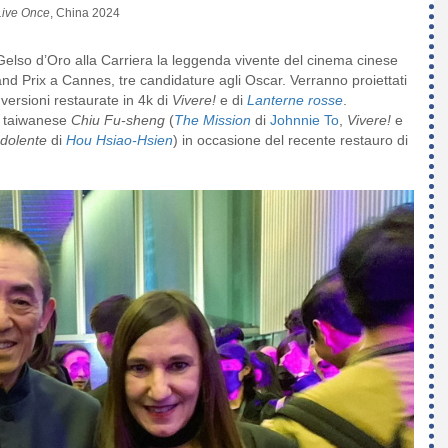
Live Once
, China 2024
Gelso d’Oro alla Carriera la leggenda vivente del cinema cinese
nd Prix a Cannes, tre candidature agli Oscar. Verranno proiettati
 versioni restaurate in 4k di
Vivere!
e di
Lanterne rosse
.
e taiwanese
Chiu Fu-sheng
(
The Mission
di
Johnnie To
,
Vivere!
e
 dolente
di
Hou Hsiao-Hsien
) in occasione del recente restauro di