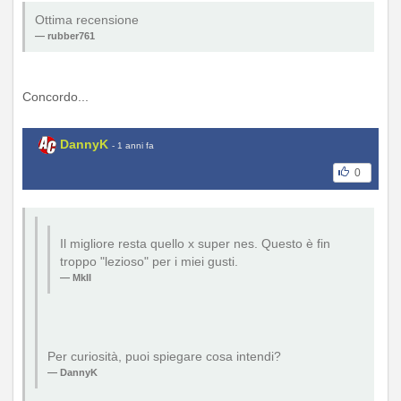
Ottima recensione
rubber761
Concordo...
DannyK
- 1 anni fa
0
Il migliore resta quello x super nes. Questo è fin
troppo "lezioso" per i miei gusti.
MkII
Per curiosità, puoi spiegare cosa intendi?
DannyK