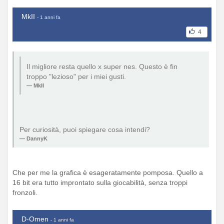
MkII
- 1 anni fa
4
Il migliore resta quello x super nes. Questo è fin
troppo "lezioso" per i miei gusti.
MkII
Per curiosità, puoi spiegare cosa intendi?
DannyK
Che per me la grafica è esageratamente pomposa. Quello a
16 bit era tutto improntato sulla giocabilità, senza troppi
fronzoli.
D-Omen
- 1 anni fa