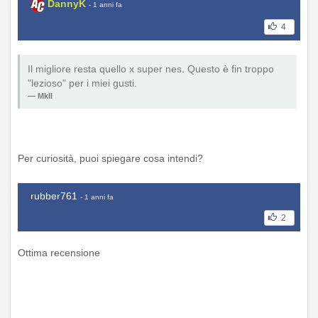
DannyK
- 1 anni fa
4
Il migliore resta quello x super nes. Questo è fin troppo
"lezioso" per i miei gusti.
MkII
Per curiosità, puoi spiegare cosa intendi?
rubber761
- 1 anni fa
2
Ottima recensione