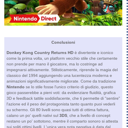
Conclusioni
Donkey Kong Country Returns HD
è divertente e iconico
come la prima volta, un platform vecchio stile che certamente
non prende per mano il giocatore, ma lo costringe ad
impegnarsi attivamente. Stilisticamente, riprende la magia del
classico del 1994 aggiungendo una lucentezza moderna e
animazioni significativamente migliorate. Come da tradizione
Nintendo
se lo stile fosse l'unico criterio di giudizio, questo
gioco passerebbe a pieni voti: da evidenziare fluidità, grafica
3D e feedback tattile soddisfacente, che ti permette di "sentire"
l'azione ed il peso del protagonista tanto quanto puoi vederli
su schermo. Gli 80 livelli sono quasi tutti di ottima fattura,
calano un po' quelli nativi sul
3DS
, che a livello di concept
restano un po' sottotono, mentre il comparto sonoro si attesta
sui soliti ottimi livelli. L'unica vera nota negativa è data dal