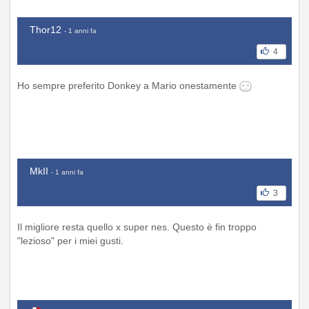
Thor12
- 1 anni fa
4
Ho sempre preferito Donkey a Mario onestamente
MkII
- 1 anni fa
3
Il migliore resta quello x super nes. Questo è fin troppo
"lezioso" per i miei gusti.