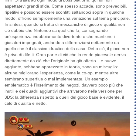
aspettatevi grandi sfide. Come spesso accade, sono prevedibili,
ripetitivi e possono essere sconfitti saltandoci sopra in qualche
modo, offrono semplicemente una variazione sul tema principale.
In sintesi, quando si tratta di meccaniche di gioco e qualità non
c'è dubbio che Nintendo sa quel che fa, consegnando
un'esperienza indubbiamente divertente e che mantiene i
giocatori impegnati, andando a differenziarsi nettamente da
quello che è il classico idraulico della casa. Detto ciò, il gioco non
è privo di difetti. Gran parte di ciò che lo rende piacevole deriva
direttamente da ciò che l'originale ha già offerto. Le nuove
aggiunte, sebbene apprezzate in teoria, sono un miscuglio:
alcune migliorano l'esperienza, come la co-op. mentre altre
sembrano superflue o mal implementate. Un esempio
emblematico è l'inserimento dei negozi, davvero poco più che
inutili e dei quadri aggiuntivi che arrivarono nella versione per
3DS: la differenza rispetto a quelli del gioco base è evidente, il
calo di qualità è netto.