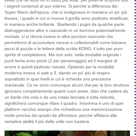
i segreti contenuti al suo interno. Si perché a differenza dei
Super Mario dell'epoca, che si svolgevano in maniera un po' più
lineare, i quadri in cui si muove il gorilla sono piuttosto stratificati,
in maniera anche brillante. Sbattendo i pugni da qualche parte,
distruggendone altre o cascando in un burrone potenzialmente
mortale, ci si ritrova invece in altre porzioni nascoste che
permettono di accumulare risorse e collezionabili come banane,
pezzi di puzzle o le lettere della scritta KONG, il tutto per puro
spirito di completismo. Ma non solo: nella modalità originale i
punti ferita sono pochi (2 per personaggio) ed il margine di
errore è quindi piuttosto risicato. Optando per la modalità
moderna invece si sale a 3, dando un po' più di respiro
soprattutto in quei livelli in cui è richiesta una precisione
maniacale. Ce ne sono comunque alcuni che per la loro struttura
ignorano completamente quanti cuori avete, dato che cadere da
un barile che vola o da una rotaia lanciata a tutta velocità,
significherà comunque rifare il quadro. Insomma è uno di quei
platform vecchio stampo che richiedono una memorizzazione
molto precisa dei quadri da affrontare, perché affidarsi alla
semplice abilità il più delle volte non basterà.