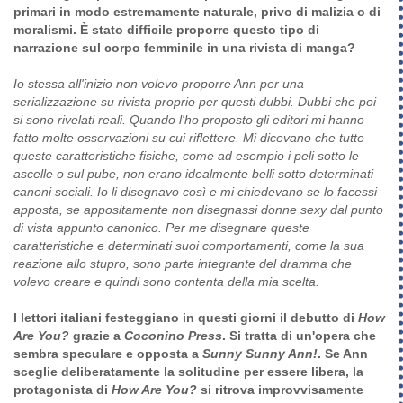
primari in modo estremamente naturale, privo di malizia o di
moralismi. È stato difficile proporre questo tipo di
narrazione sul corpo femminile in una rivista di manga?
Io stessa all'inizio non volevo proporre Ann per una
serializzazione su rivista proprio per questi dubbi. Dubbi che poi
si sono rivelati reali. Quando l'ho proposto gli editori mi hanno
fatto molte osservazioni su cui riflettere. Mi dicevano che tutte
queste caratteristiche fisiche, come ad esempio i peli sotto le
ascelle o sul pube, non erano idealmente belli sotto determinati
canoni sociali. Io li disegnavo così e mi chiedevano se lo facessi
apposta, se appositamente non disegnassi donne sexy dal punto
di vista appunto canonico. Per me disegnare queste
caratteristiche e determinati suoi comportamenti, come la sua
reazione allo stupro, sono parte integrante del dramma che
volevo creare e quindi sono contenta della mia scelta.
I lettori italiani festeggiano in questi giorni il debutto di
How
Are You?
grazie a
Coconino Press
. Si tratta di un'opera che
sembra speculare e opposta a
Sunny Sunny Ann!
. Se Ann
sceglie deliberatamente la solitudine per essere libera, la
protagonista di
How Are You?
si ritrova improvvisamente