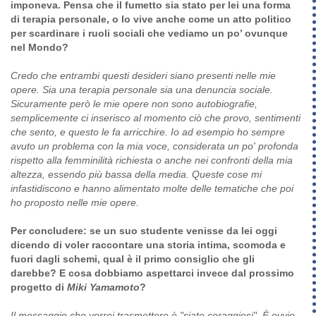
imponeva. Pensa che il fumetto sia stato per lei una forma
di terapia personale, o lo vive anche come un atto politico
per scardinare i ruoli sociali che vediamo un po’ ovunque
nel Mondo?
Credo che entrambi questi desideri siano presenti nelle mie
opere. Sia una terapia personale sia una denuncia sociale.
Sicuramente però le mie opere non sono autobiografie,
semplicemente ci inserisco al momento ciò che provo, sentimenti
che sento, e questo le fa arricchire. Io ad esempio ho sempre
avuto un problema con la mia voce, considerata un po' profonda
rispetto alla femminilità richiesta o anche nei confronti della mia
altezza, essendo più bassa della media. Queste cose mi
infastidiscono e hanno alimentato molte delle tematiche che poi
ho proposto nelle mie opere.
Per concludere: se un suo studente venisse da lei oggi
dicendo di voler raccontare una storia intima, scomoda e
fuori dagli schemi, qual è il primo consiglio che gli
darebbe? E cosa dobbiamo aspettarci invece dal prossimo
progetto di
Miki Yamamoto
?
Il messaggio che vorrei trasmettere è "siate coraggiosi". È ovvio