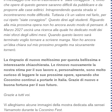
che opere di questo genere saranno difficili da pubblicare e da
proporre alle case editrici. Intraprendendo questa strada si
incontreranno molte difficoltà. Tuttavia c'è un valore nel farlo, per
cui ripeto "siate coraggiosi". Questo direi agli studenti. Riguardo
alla mia prossima opera non ho ancora avuto modo di pensare. A
Marzo 2027 uscirà una ricerca alla quale ho dedicato molti dei
miei sforzi degli ultimi mesi. Quando questo lavoro sarà
terminato voglio tornare a scrivere manga. Non ho ancora
un'idea chiara sul mio prossimo progetto ma sicuramente
tornerò.
La ringrazio di nuovo moltissimo per questa bellissima e
interessante chiacchierata. Le rinnovo nuovamente la
nostra stima per il suo lavoro e, personalmente, sono molto
curioso di leggere le sue prossime opere, sperando che
Coconino
continui a portarle in Italia. Grazie di nuovo e
buona fortuna per il suo futuro.
Grazie a tutti voi.
Vi alleghiamo alcune immagini della mostra dedicata alla sensei
Yamamoto
durante la
Coconino Fest
.