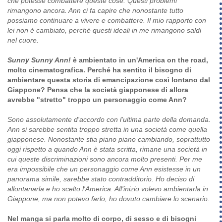
che potesse combattere queste cose. Questi problemi
rimangono ancora. Ann ci fa capire che nonostante tutto
possiamo continuare a vivere e combattere. Il mio rapporto con
lei non è cambiato, perché questi ideali in me rimangono saldi
nel cuore.
Sunny Sunny Ann!
è ambientato in un'America on the road,
molto cinematografica. Perché ha sentito il bisogno di
ambientare questa storia di emancipazione così lontano dal
Giappone? Pensa che la società giapponese di allora
avrebbe "stretto" troppo un personaggio come Ann?
Sono assolutamente d'accordo con l'ultima parte della domanda.
Ann si sarebbe sentita troppo stretta in una società come quella
giapponese. Nonostante stia piano piano cambiando, soprattutto
oggi rispetto a quando Ann è stata scritta, rimane una società in
cui queste discriminazioni sono ancora molto presenti. Per me
era impossibile che un personaggio come Ann esistesse in un
panorama simile, sarebbe stato contradditorio. Ho deciso di
allontanarla e ho scelto l'America. All'inizio volevo ambientarla in
Giappone, ma non potevo farlo, ho dovuto cambiare lo scenario.
Nel manga si parla molto di corpo, di sesso e di bisogni