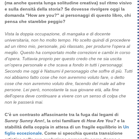
(ma anche questa lunga solitudine creativa) sul ritmo visivo
e sulla densità della storia? Se dovesse rivolgere oggi la
domanda "How are you?" ai personaggi di questo libro, chi
pensa che starebbe peggio?
Vista la doppia occupazione, di mangaka e di docente
universitaria, non ho molto tempo. Ho scelto quindi di procedere
ad un ritmo mio, personale, più rilassato, per produrre l'opera al
meglio. Questo ha comportato molte correzioni e cambi in corso
d'opera. Tuttavia proprio per questo credo che ne sia uscita
un'opera personale e che scava a fondo in tutti i personaggi.
Secondo me oggi è Natsumi il personaggio che soffre di più. Tutti
noi abbiamo fatto cose che non avremmo voluto fare, o detto
cose che non avremmo voluto dire, facendo del male ad altre
persone. Lei però, nonostante la sua giovane età, alla fine
dell'opera deve continuare a vivere con un senso di colpa che
non le passerà mai.
C’è un contrasto affascinante tra la fuga dai legami di
Sunny Sunny Ann!
, la crisi familiare di
How Are You?
e la
stabilità della coppia in attesa di un fragile equilibrio in
Un
figlio eccezionale
. Come si specchia questa transizione