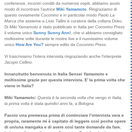
conferenze, incontri conditi da numerosi ospiti, abbiamo avuto
modo di incontrare l'autrice
Miki Yamamoto
. Ringraziamo di
questo ovviamente
Coconino
e in particolar modo
Paolo La
Marca
che assieme a
Livio Tallini
è curatore della collana Doku.
Di
Miki Yamamoto
è stato pubblicato in Italia per
Coconino Press
il volume unico
Sunny Sunny Ann!
, che vi abbiamo consigliato
moltissime volte durante le nostre live e il nuovissimo volume
unico
How Are You?
sempre edito da
Coconino Press
.
Vi trascriviamo l'intera intervista ringraziando anche l'interprete
Jacopo Cellino
.
Innanzitutto benvenuta in Italia Sensei
Yamamoto
e
moltissime grazie per questa intervista. E’ la prima volta che
viene in Italia?
Miki Yamamoto:
Questa è la seconda volta che vengo in Italia,
la prima volta è stata quindici anni fa, a Bologna.
Faccio una premessa prima di cominciare l’intervista vera e
propria, raramente mi è capitato di leggere così poche opere
di un/una mangaka e di avere così tante domande da fare.