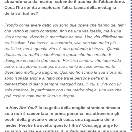
abbandonata dal marito, subendo il trauma dell'abbandono.
Cosa l'ha spinta a esplorare l'altra faccia della medaglia
della solitudine?
Proprio come avete detto voi sono due opere che hanno dei temi
che vanno in netto contrasto. Ann ha una vita ideale, ma è una
vita estrema, vivendo in macchina da sola. Una vita difficilmente
realizzabile. Lisa invece, al contrario, vive una vita molto più
realistica, ma in questa vita c'è una profonda tristezza. Questo
dualismo tra realtà e idealismo è quello che ho cercato di
dipingere in queste due opere. Per Lisa sembra che tutto vada
bene, ma appena scompare suo marito le cose ovviamente
diventano molto più tragiche. Quando ho scritto la sua storia mi
sono ispirata anche al fatto che tra le persone della mia
generazione ci siano sempre maggiori casi in cui si vive con un
solo genitore, in particolare con una madre single, una vita che
può essere comunque libera e degna.
In
How Are You?
la tragedia della moglie straniera rimasta
sola non è raccontata in prima persona, ma attraverso gli
occhi della giovane vicina di casa, una ragazzina delle
medie. Perché ha scelto questo filtro? Cosa aggiunge lo
sguardo parziale e confuso di un'adolescente a una vicenda