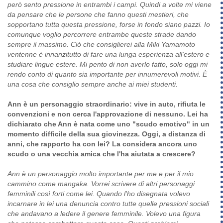
però sento pressione in entrambi i campi. Quindi a volte mi viene
da pensare che le persone che fanno questi mestieri, che
sopportano tutta questa pressione, forse in fondo siano pazzi. Io
comunque voglio percorrere entrambe queste strade dando
sempre il massimo. Ciò che consiglierei alla Miki Yamamoto
ventenne è innanzitutto di fare una lunga esperienza all'estero e
studiare lingue estere. Mi pento di non averlo fatto, solo oggi mi
rendo conto di quanto sia importante per innumerevoli motivi. È
una cosa che consiglio sempre anche ai miei studenti.
Ann è un personaggio straordinario: vive in auto, rifiuta le
convenzioni e non cerca l'approvazione di nessuno. Lei ha
dichiarato che Ann è nata come uno "scudo emotivo" in un
momento difficile della sua giovinezza. Oggi, a distanza di
anni, che rapporto ha con lei? La considera ancora uno
scudo o una vecchia amica che l'ha aiutata a crescere?
Ann è un personaggio molto importante per me e per il mio
cammino come mangaka. Vorrei scrivere di altri personaggi
femminili così forti come lei. Quando l'ho disegnata volevo
incarnare in lei una denuncia contro tutte quelle pressioni sociali
che andavano a ledere il genere femminile. Volevo una figura