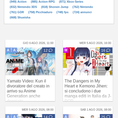
(949) Action
(885) Action-RPG
(871) Xbox-Series
(832) Nintendo-3DS
(818) Shonen-Jump
(762) Nintendo
(761) GDR
(758) Picchiaduro
(748) fps
(724) annunci
(668) Shueisha
GIO 6 AGO 2026, 11:00
MER 5 AGO 2026, 16:00
A
A
12
M
16
Yamato Video: Kun il
The Dangers in My
divoratore del creato in
Heart e Kemono Jihen:
arrivo su Anime
si concludono i due
Generation anche
manga editi in Italia da J-
doppiato
POP
MER 5 AGO 2026, 08:00
SAB 1 AGO 2026, 08:00
A
A
14
A
25