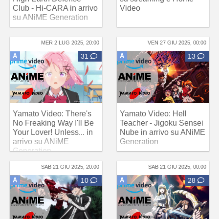
Club - Hi-CARA in arrivo
Video
su ANiME Generation
MER 2 LUG 2025, 20:00
VEN 27 GIU 2025, 00:00
A
31
A
13
Yamato Video: There's
Yamato Video: Hell
No Freaking Way I'll Be
Teacher - Jigoku Sensei
Your Lover! Unless... in
Nube in arrivo su ANiME
arrivo su ANiME
Generation
Generation
SAB 21 GIU 2025, 20:00
SAB 21 GIU 2025, 00:00
A
10
A
28