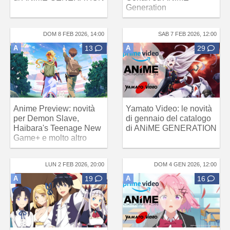
Generation
DOM 8 FEB 2026, 14:00
SAB 7 FEB 2026, 12:00
A
13
A
29
Anime Preview: novità
Yamato Video: le novità
per Demon Slave,
di gennaio del catalogo
Haibara's Teenage New
di ANiME GENERATION
Game+ e molto altro
LUN 2 FEB 2026, 20:00
DOM 4 GEN 2026, 12:00
A
19
A
16