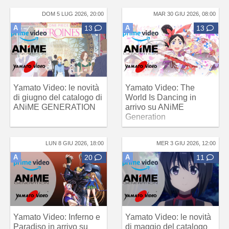
DOM 5 LUG 2026, 20:00
MAR 30 GIU 2026, 08:00
A
13
A
13
Yamato Video: le novità
Yamato Video: The
di giugno del catalogo di
World Is Dancing in
ANiME GENERATION
arrivo su ANiME
Generation
LUN 8 GIU 2026, 18:00
MER 3 GIU 2026, 12:00
A
20
A
11
Yamato Video: Inferno e
Yamato Video: le novità
Paradiso in arrivo su
di maggio del catalogo