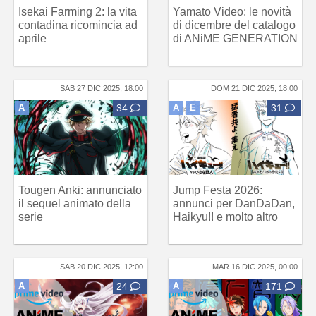
Isekai Farming 2: la vita
Yamato Video: le novità
contadina ricomincia ad
di dicembre del catalogo
aprile
di ANiME GENERATION
SAB 27 DIC 2025, 18:00
DOM 21 DIC 2025, 18:00
A
34
A
E
31
Tougen Anki: annunciato
Jump Festa 2026:
il sequel animato della
annunci per DanDaDan,
serie
Haikyu!! e molto altro
SAB 20 DIC 2025, 12:00
MAR 16 DIC 2025, 00:00
A
24
A
171