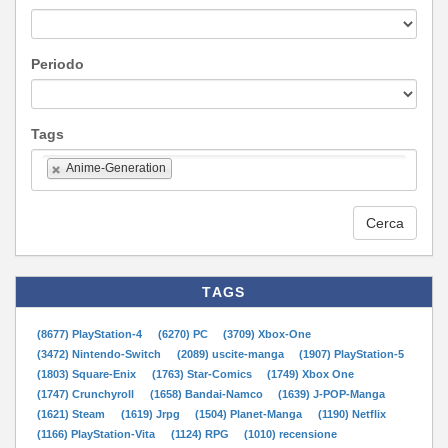
Periodo
Tags
Anime-Generation
Cerca
TAGS
(8677) PlayStation-4
(6270) PC
(3709) Xbox-One
(3472) Nintendo-Switch
(2089) uscite-manga
(1907) PlayStation-5
(1803) Square-Enix
(1763) Star-Comics
(1749) Xbox One
(1747) Crunchyroll
(1658) Bandai-Namco
(1639) J-POP-Manga
(1621) Steam
(1619) Jrpg
(1504) Planet-Manga
(1190) Netflix
(1166) PlayStation-Vita
(1124) RPG
(1010) recensione