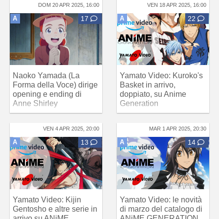
DOM 20 APR 2025, 16:00
VEN 18 APR 2025, 16:00
A
17
A
22
Naoko Yamada (La
Yamato Video: Kuroko's
Forma della Voce) dirige
Basket in arrivo,
opening e ending di
doppiato, su Anime
Anne Shirley
Generation
VEN 4 APR 2025, 20:00
MAR 1 APR 2025, 20:30
A
13
A
14
Yamato Video: Kijin
Yamato Video: le novità
Gentosho e altre serie in
di marzo del catalogo di
arrivo su ANiME
ANiME GENERATION