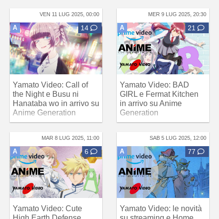
VEN 11 LUG 2025, 00:00
MER 9 LUG 2025, 20:30
A
14
A
21
Yamato Video: Call of
Yamato Video: BAD
the Night e Busu ni
GIRL e Fermat Kitchen
Hanataba wo in arrivo su
in arrivo su Anime
Anime Generation
Generation
MAR 8 LUG 2025, 11:00
SAB 5 LUG 2025, 12:00
A
6
A
77
Yamato Video: Cute
Yamato Video: le novità
High Earth Defense
su streaming e Home