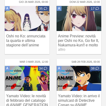
GIO 26 MAR 2026, 00:00
DOM 22 MAR 2026, 10:00
A
35
A
17
Oshi no Ko: annunciata
Anime Preview: novità
la quarta e ultima
per Oshi no Ko, Go for It,
stagione dell’anime
Nakamura-kun!! e molto
altro
MAR 3 MAR 2026, 12:00
SAB 28 FEB 2026, 00:00
A
34
A
38
Yamato Video: le novità
Yamato Video: in arrivo il
di febbraio del catalogo
simulcast di Detective
di ANiME GENERATION
Conan su ANiME