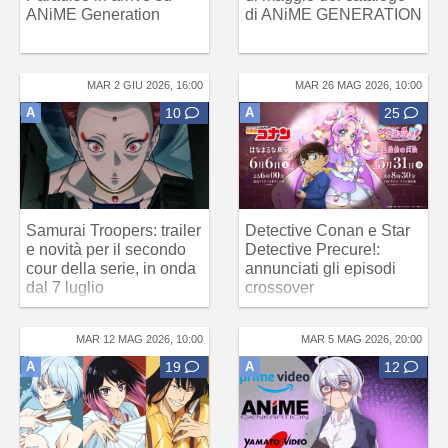
ANiME Generation
di ANiME GENERATION
MAR 2 GIU 2026, 16:00
MAR 26 MAG 2026, 10:00
A
10
A
25
Samurai Troopers: trailer
Detective Conan e Star
e novità per il secondo
Detective Precure!:
cour della serie, in onda
annunciati gli episodi
dal 7 luglio
crossover
MAR 12 MAG 2026, 10:00
MAR 5 MAG 2026, 20:00
A
19
A
12