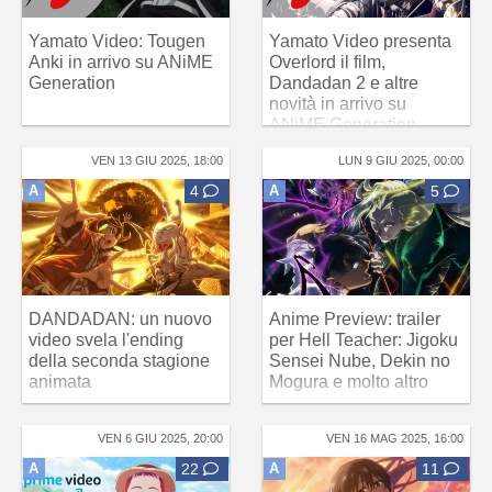
Yamato Video: Tougen
Yamato Video presenta
Anki in arrivo su ANiME
Overlord il film,
Generation
Dandadan 2 e altre
novità in arrivo su
ANiME Generation
VEN 13 GIU 2025, 18:00
LUN 9 GIU 2025, 00:00
A
4
A
5
DANDADAN: un nuovo
Anime Preview: trailer
video svela l'ending
per Hell Teacher: Jigoku
della seconda stagione
Sensei Nube, Dekin no
animata
Mogura e molto altro
VEN 6 GIU 2025, 20:00
VEN 16 MAG 2025, 16:00
A
22
A
11