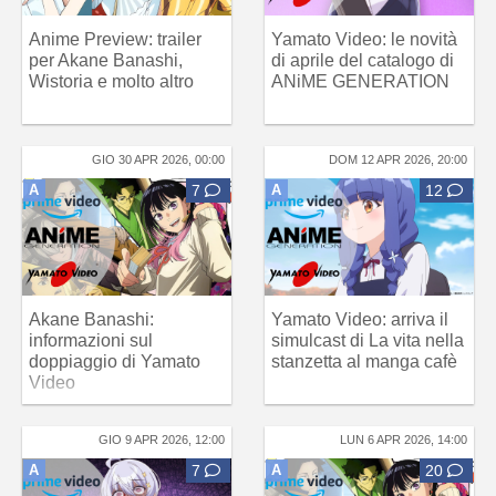
Anime Preview: trailer
Yamato Video: le novità
per Akane Banashi,
di aprile del catalogo di
Wistoria e molto altro
ANiME GENERATION
GIO 30 APR 2026, 00:00
DOM 12 APR 2026, 20:00
A
7
A
12
Akane Banashi:
Yamato Video: arriva il
informazioni sul
simulcast di La vita nella
doppiaggio di Yamato
stanzetta al manga cafè
Video
GIO 9 APR 2026, 12:00
LUN 6 APR 2026, 14:00
A
7
A
20