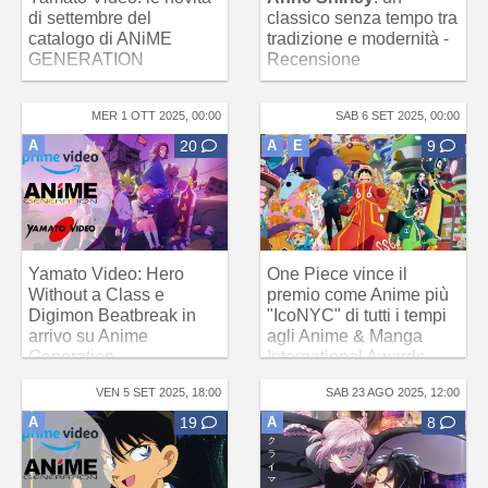
di settembre del
classico senza tempo tra
catalogo di ANiME
tradizione e modernità -
GENERATION
Recensione
MER 1 OTT 2025, 00:00
SAB 6 SET 2025, 00:00
A
20
A
E
9
Yamato Video: Hero
One Piece vince il
Without a Class e
premio come Anime più
Digimon Beatbreak in
"IcoNYC" di tutti i tempi
arrivo su Anime
agli Anime & Manga
Generation
International Awards
VEN 5 SET 2025, 18:00
SAB 23 AGO 2025, 12:00
A
19
A
8