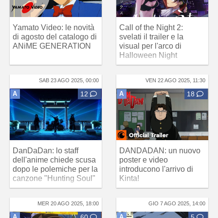
Yamato Video: le novità
Call of the Night 2:
di agosto del catalogo di
svelati il trailer e la
ANiME GENERATION
visual per l'arco di
Halloween Night
SAB 23 AGO 2025, 00:00
VEN 22 AGO 2025, 11:30
A
12
A
18
DanDaDan: lo staff
DANDADAN: un nuovo
dell'anime chiede scusa
poster e video
dopo le polemiche per la
introducono l'arrivo di
canzone "Hunting Soul"
Kinta!
MER 20 AGO 2025, 18:00
GIO 7 AGO 2025, 14:00
A
60
A
5