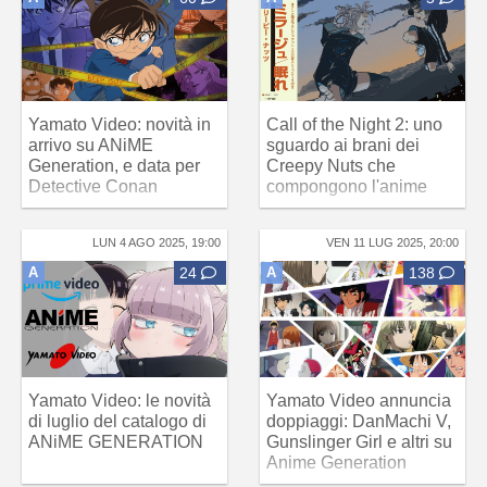
Yamato Video: novità in
Call of the Night 2: uno
arrivo su ANiME
sguardo ai brani dei
Generation, e data per
Creepy Nuts che
Detective Conan
compongono l'anime
LUN 4 AGO 2025, 19:00
VEN 11 LUG 2025, 20:00
A
24
A
138
Yamato Video: le novità
Yamato Video annuncia
di luglio del catalogo di
doppiaggi: DanMachi V,
ANiME GENERATION
Gunslinger Girl e altri su
Anime Generation