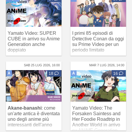
Yamato Video: SUPER
I primi 85 episodi di
CUBE in arrivo su Anime
Detective Conan da oggi
Generation anche
su Prime Video per un
doppiato
periodo limitato
SAB 25 LUG 2026, 16:00
MAR 7 LUG 2026, 14:00
A
18
A
16
Akane-banashi
: come
Yamato Video: The
un'arte antica è diventata
Forsaken Saintess and
uno degli anime più
Her Foodie Roadtrip in
interessanti dell'anno
Another World in arrivo
su ANiME Generation