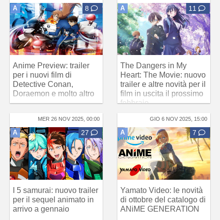
A
8
A
11
Anime Preview: trailer
The Dangers in My
per i nuovi film di
Heart: The Movie: nuovo
Detective Conan,
trailer e altre novità per il
Doraemon e molto altro
film in uscita il prossimo
febbraio
MER 26 NOV 2025, 00:00
GIO 6 NOV 2025, 15:00
A
27
A
7
I 5 samurai: nuovo trailer
Yamato Video: le novità
per il sequel animato in
di ottobre del catalogo di
arrivo a gennaio
ANiME GENERATION