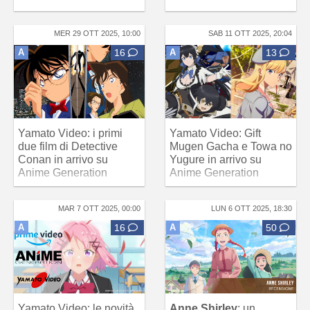
MER 29 OTT 2025, 10:00
SAB 11 OTT 2025, 20:04
A
16
A
13
Yamato Video: i primi
Yamato Video: Gift
due film di Detective
Mugen Gacha e Towa no
Conan in arrivo su
Yugure in arrivo su
Anime Generation
Anime Generation
MAR 7 OTT 2025, 00:00
LUN 6 OTT 2025, 18:30
A
16
A
50
Yamato Video: le novità
Anne Shirley
: un