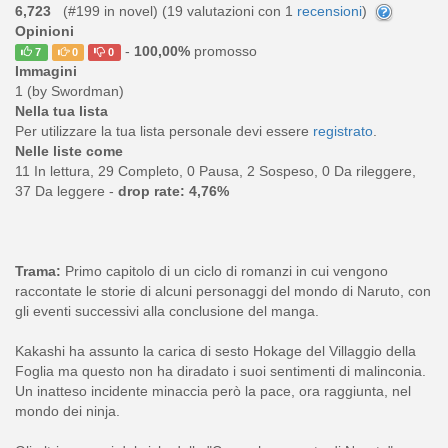
6,723
(#199 in novel) (
19
valutazioni con 1
recensioni
)
Opinioni
-
100,00%
promosso
7
0
0
Immagini
1 (by Swordman)
Nella tua lista
Per utilizzare la tua lista personale devi essere
registrato
.
Nelle liste come
11 In lettura, 29 Completo, 0 Pausa, 2 Sospeso, 0 Da rileggere,
37 Da leggere -
drop rate: 4,76%
Trama:
Primo capitolo di un ciclo di romanzi in cui vengono
raccontate le storie di alcuni personaggi del mondo di Naruto, con
gli eventi successivi alla conclusione del manga.
Kakashi ha assunto la carica di sesto Hokage del Villaggio della
Foglia ma questo non ha diradato i suoi sentimenti di malinconia.
Un inatteso incidente minaccia però la pace, ora raggiunta, nel
mondo dei ninja.