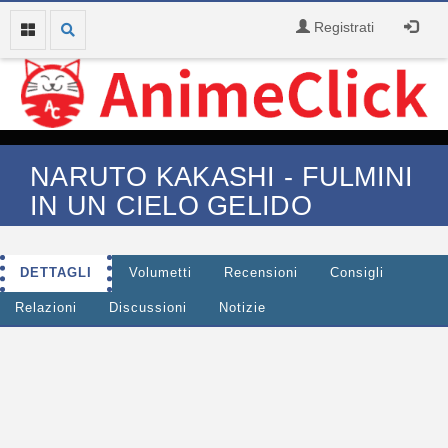
Registrati
NARUTO KAKASHI - FULMINI
IN UN CIELO GELIDO
DETTAGLI
Volumetti
Recensioni
Consigli
Relazioni
Discussioni
Notizie