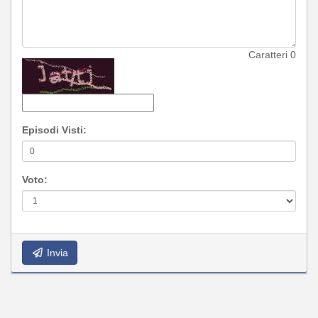
Caratteri
0
Episodi Visti:
Voto:
Invia