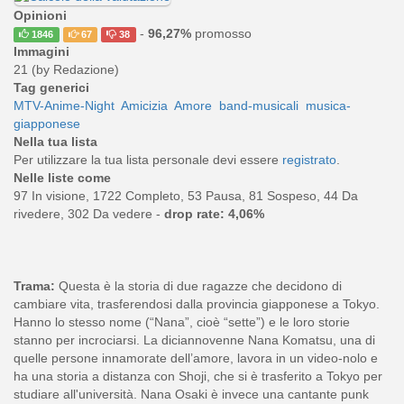
Opinioni
-
96,27%
promosso
1846
67
38
Immagini
21 (by Redazione)
Tag generici
MTV-Anime-Night
Amicizia
Amore
band-musicali
musica-
giapponese
Nella tua lista
Per utilizzare la tua lista personale devi essere
registrato
.
Nelle liste come
97 In visione, 1722 Completo, 53 Pausa, 81 Sospeso, 44 Da
rivedere, 302 Da vedere -
drop rate: 4,06%
Trama:
Questa è la storia di due ragazze che decidono di
cambiare vita, trasferendosi dalla provincia giapponese a Tokyo.
Hanno lo stesso nome (“Nana”, cioè “sette”) e le loro storie
stanno per incrociarsi. La diciannovenne Nana Komatsu, una di
quelle persone innamorate dell’amore, lavora in un video-nolo e
ha una storia a distanza con Shoji, che si è trasferito a Tokyo per
studiare all'università. Nana Osaki è invece una cantante punk