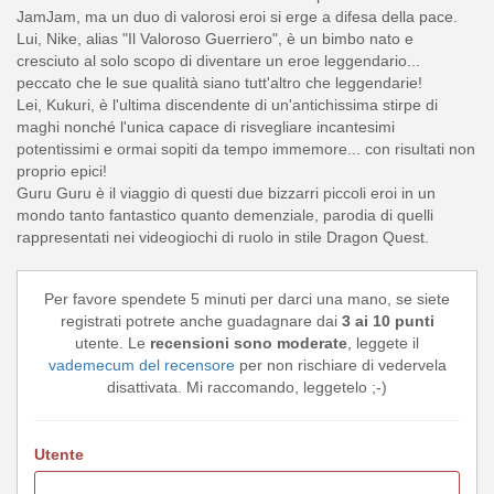
JamJam, ma un duo di valorosi eroi si erge a difesa della pace.
Lui, Nike, alias "Il Valoroso Guerriero", è un bimbo nato e
cresciuto al solo scopo di diventare un eroe leggendario...
peccato che le sue qualità siano tutt'altro che leggendarie!
Lei, Kukuri, è l'ultima discendente di un'antichissima stirpe di
maghi nonché l'unica capace di risvegliare incantesimi
potentissimi e ormai sopiti da tempo immemore... con risultati non
proprio epici!
Guru Guru è il viaggio di questi due bizzarri piccoli eroi in un
mondo tanto fantastico quanto demenziale, parodia di quelli
rappresentati nei videogiochi di ruolo in stile Dragon Quest.
Per favore spendete 5 minuti per darci una mano, se siete
registrati potrete anche guadagnare dai
3 ai 10 punti
utente. Le
recensioni sono moderate
, leggete il
vademecum del recensore
per non rischiare di vedervela
disattivata. Mi raccomando, leggetelo ;-)
Utente