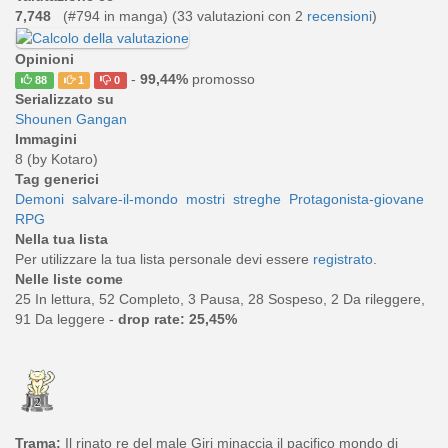
7,748
(#794 in manga) (
33
valutazioni con 2
recensioni
)
Opinioni
-
99,44%
promosso
88
1
0
Serializzato su
Shounen Gangan
Immagini
8 (by Kotaro)
Tag generici
Demoni
salvare-il-mondo
mostri
streghe
Protagonista-giovane
RPG
Nella tua lista
Per utilizzare la tua lista personale devi essere
registrato
.
Nelle liste come
25 In lettura, 52 Completo, 3 Pausa, 28 Sospeso, 2 Da rileggere,
91 Da leggere -
drop rate: 25,45%
Trama:
Il rinato re del male Giri minaccia il pacifico mondo di