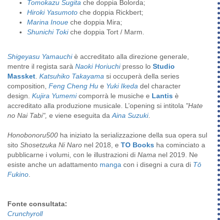
Tomokazu Sugita
che doppia Bolorda;
Hiroki Yasumoto
che doppia Rickbert;
Marina Inoue
che doppia Mira;
Shunichi Toki
che doppia Tort / Marm.
Shigeyasu Yamauchi
è accreditato alla direzione generale,
mentre il regista sarà
Naoki Horiuchi
presso lo
Studio
Massket
.
Katsuhiko Takayama
si occuperà della series
composition,
Feng Cheng Hu
e
Yuki Ikeda
del character
design.
Kujira Yumemi
comporrà le musiche e
Lantis
è
accreditato alla produzione musicale. L’opening si intitola
"Hate
no Nai Tabi",
e viene eseguita da
Aina Suzuki
.
Honobonoru500
ha iniziato la serializzazione della sua opera sul
sito
Shosetzuka Ni Naro
nel 2018, e
TO Books
ha cominciato a
pubblicarne i volumi, con le illustrazioni di
Nama
nel 2019. Ne
esiste anche un adattamento
manga
con i disegni a cura di
Tō
Fukino
.
Fonte consultata:
Crunchyroll