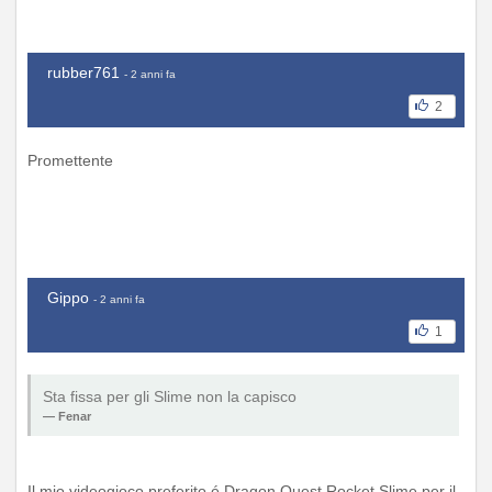
rubber761
- 2 anni fa
2
Promettente
Gippo
- 2 anni fa
1
Sta fissa per gli Slime non la capisco
Fenar
Il mio videogioco preferito é Dragon Quest Rocket Slime per il