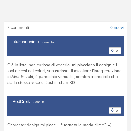
7 commenti
0 nuovi
otakuanonimo
- 2 anni fa
5
Già in lista, son curioso di vederlo, mi piacciono il design e i
toni accesi dei colori, son curioso di ascoltare l'interpretazione
di Aina Suzuki, è parecchio versatile, sembra incredibile che
sia la stessa voce di Jashin-chan XD
RedDreik
- 2 anni fa
5
Character design mi piace... è tornata la moda slime? =)