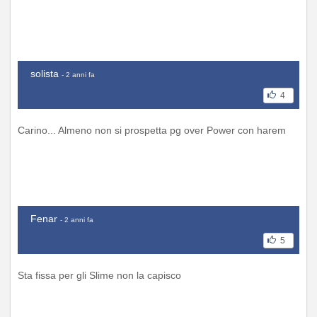
solista
- 2 anni fa
4
Carino... Almeno non si prospetta pg over Power con harem
Fenar
- 2 anni fa
5
Sta fissa per gli Slime non la capisco