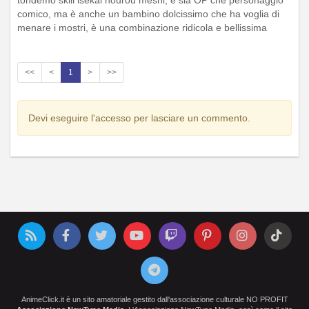
tondemo skill isekai hourou meshi, è sia OP che personaggio
comico, ma è anche un bambino dolcissimo che ha voglia di
menare i mostri, è una combinazione ridicola e bellissima
<<
<
1
>
>>
Devi eseguire l'accesso per lasciare un commento.
AnimeClick.it è un sito amatoriale gestito dall'associazione culturale NO PROFIT