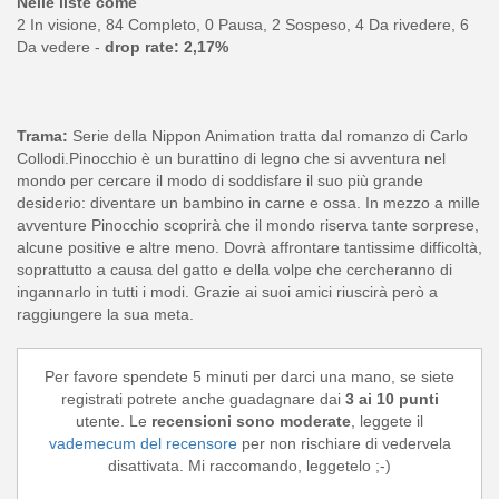
Nelle liste come
2 In visione, 84 Completo, 0 Pausa, 2 Sospeso, 4 Da rivedere, 6
Da vedere -
drop rate: 2,17%
Trama:
Serie della Nippon Animation tratta dal romanzo di Carlo
Collodi.Pinocchio è un burattino di legno che si avventura nel
mondo per cercare il modo di soddisfare il suo più grande
desiderio: diventare un bambino in carne e ossa. In mezzo a mille
avventure Pinocchio scoprirà che il mondo riserva tante sorprese,
alcune positive e altre meno. Dovrà affrontare tantissime difficoltà,
soprattutto a causa del gatto e della volpe che cercheranno di
ingannarlo in tutti i modi. Grazie ai suoi amici riuscirà però a
raggiungere la sua meta.
Per favore spendete 5 minuti per darci una mano, se siete
registrati potrete anche guadagnare dai
3 ai 10 punti
utente. Le
recensioni sono moderate
, leggete il
vademecum del recensore
per non rischiare di vedervela
disattivata. Mi raccomando, leggetelo ;-)