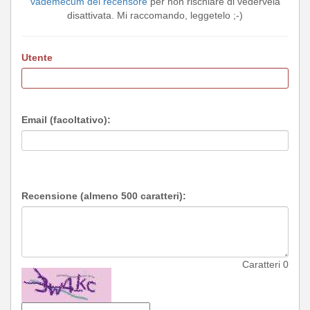
vademecum del recensore
per non rischiare di vedervela
disattivata. Mi raccomando, leggetelo ;-)
Utente
Email (facoltativo):
Recensione (almeno 500 caratteri):
Caratteri
0