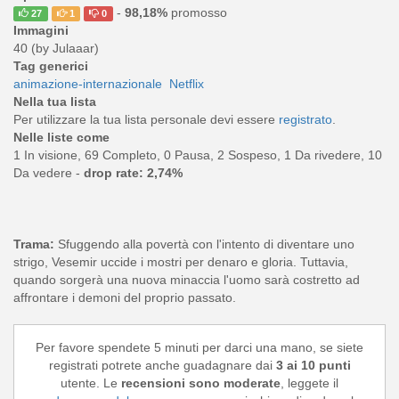
-
98,18%
promosso
27
1
0
Immagini
40 (by Julaaar)
Tag generici
animazione-internazionale
Netflix
Nella tua lista
Per utilizzare la tua lista personale devi essere
registrato
.
Nelle liste come
1 In visione, 69 Completo, 0 Pausa, 2 Sospeso, 1 Da rivedere, 10
Da vedere -
drop rate: 2,74%
Trama:
Sfuggendo alla povertà con l'intento di diventare uno
strigo, Vesemir uccide i mostri per denaro e gloria. Tuttavia,
quando sorgerà una nuova minaccia l'uomo sarà costretto ad
affrontare i demoni del proprio passato.
Per favore spendete 5 minuti per darci una mano, se siete
registrati potrete anche guadagnare dai
3 ai 10 punti
utente. Le
recensioni sono moderate
, leggete il