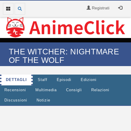
Registrati
THE WITCHER: NIGHTMARE
OF THE WOLF
DETTAGLI
Staff
Episodi
Edizioni
Recensioni
Multimedia
Consigli
Relazioni
Discussioni
Notizie