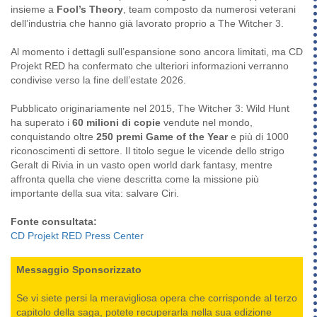
insieme a
Fool’s Theory
, team composto da numerosi veterani
dell’industria che hanno già lavorato proprio a The Witcher 3.
Al momento i dettagli sull’espansione sono ancora limitati, ma CD
Projekt RED ha confermato che ulteriori informazioni verranno
condivise verso la fine dell’estate 2026.
Pubblicato originariamente nel 2015, The Witcher 3: Wild Hunt
ha superato i
60 milioni di copie
vendute nel mondo,
conquistando oltre
250 premi Game of the Year
e più di 1000
riconoscimenti di settore. Il titolo segue le vicende dello strigo
Geralt di Rivia in un vasto open world dark fantasy, mentre
affronta quella che viene descritta come la missione più
importante della sua vita: salvare Ciri.
Fonte consultata:
CD Projekt RED Press Center
Messaggio Sponsorizzato
Se vi siete persi la meravigliosa opera che corrisponde al terzo
capitolo della saga, potete recuperarla nella sua edizione