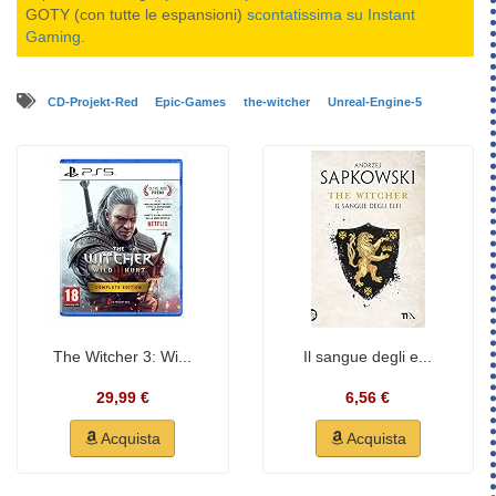
GOTY (con tutte le espansioni)
scontatissima su Instant
Gaming
.
CD-Projekt-Red
Epic-Games
the-witcher
Unreal-Engine-5
The Witcher 3: Wi...
Il sangue degli e...
29,99 €
6,56 €
Acquista
Acquista