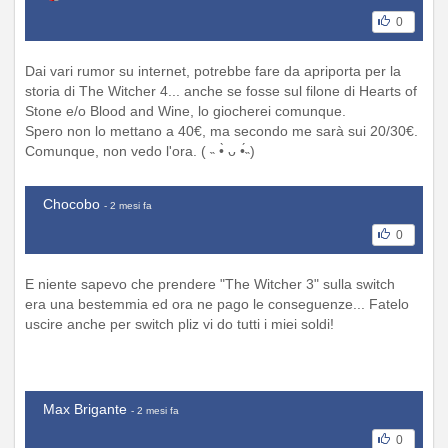
0
Dai vari rumor su internet, potrebbe fare da apriporta per la
storia di The Witcher 4... anche se fosse sul filone di Hearts of
Stone e/o Blood and Wine, lo giocherei comunque.
Spero non lo mettano a 40€, ma secondo me sarà sui 20/30€.
Comunque, non vedo l'ora. ( ˵ •̀ ᴗ •́˵)
Chocobo
- 2 mesi fa
0
E niente sapevo che prendere "The Witcher 3" sulla switch
era una bestemmia ed ora ne pago le conseguenze... Fatelo
uscire anche per switch pliz vi do tutti i miei soldi!
Max Brigante
- 2 mesi fa
0