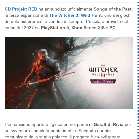
CD Projekt RED
ha annunciato ufficialmente
Songs of the Past
,
la terza espansione di
The Witcher 3: Wild Hunt
, uno dei giochi
di ruolo più premiati e venduti di sempre. L’uscita è prevista nel
corso del 2027 su
PlayStation 5
,
Xbox Series X|S
e
PC
.
L’espansione riporterà i giocatori nei panni di
Geralt di Rivia
per
un’avventura completamente inedita. Secondo quanto
comunicato dallo studio polacco, il progetto è co-sviluppato