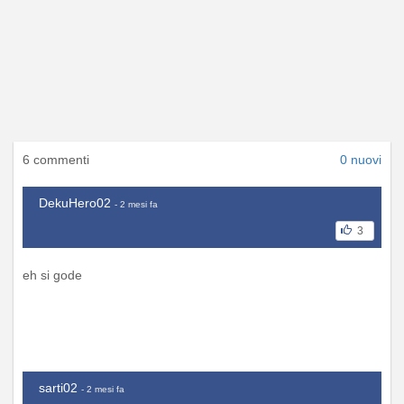
6 commenti
0 nuovi
DekuHero02
- 2 mesi fa
3
eh si gode
sarti02
- 2 mesi fa