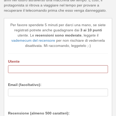
anni nel futuro attraverso una macchina del tempo. E così, il
protagonista si ritrova a viaggiare nel tempo per provare a
recuperare il telecomando prima che esso venga danneggiato.
Per favore spendete 5 minuti per darci una mano, se siete
registrati potrete anche guadagnare dai
3 ai 10 punti
utente. Le
recensioni sono moderate
, leggete il
vademecum del recensore
per non rischiare di vedervela
disattivata. Mi raccomando, leggetelo ;-)
Utente
Email (facoltativo):
Recensione (almeno 500 caratteri):