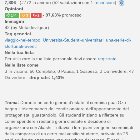
7,806
(#772 in anime) (
52
valutazioni con 1
recensioni
)
Opinioni
-
97,63%
promosso
144
3
2
Immagini
42 (by Metaldevilgear)
Tag generici
viaggio-nel-tempo
Università-Studenti-universitari
una-serie-di-
sfortunati-eventi
Nella tua lista
Per utilizzare la tua lista personale devi essere
registrato
.
Nelle liste come
3 In visione, 66 Completo, 0 Pausa, 1 Sospeso, 0 Da rivedere, 47
Da vedere -
drop rate: 1,43%
Trama:
Durante un certo giorno d'estate, il combina guai Ozu
bagna il telecomando del condizionatore dell'appartamento del
protagonista, guastandolo. Gli studenti iniziano a riflettere su
come spendere i restanti giorni d'estate e decidono di
organizzarsi con Akashi. Tuttavia, i loro piani vengono scombinati
dalla comparsa di un certo mal vestito studente, arrivato da 25