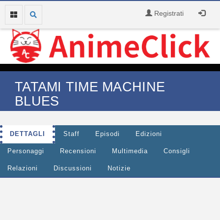
Registrati
TATAMI TIME MACHINE
BLUES
DETTAGLI
Staff
Episodi
Edizioni
Personaggi
Recensioni
Multimedia
Consigli
Relazioni
Discussioni
Notizie