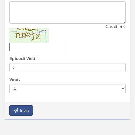
Caratteri
0
Episodi Visti:
Voto:
Invia