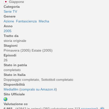
Giappone
Categoria
Serie TV
Genere
Azione
Fantascienza
Mecha
Anno
2005
Tratto da
storia originale
Stagioni
Primavera (2005) Estate (2005)
Episodi
26
Stato in patria
completato
Stato in Italia
Doppiaggio completato, Sottotitoli completato
Disponibilità
Mediafilm
(
compralo su Amazon.it
)
Sito Ufficiale
Valutazione cc
6,993
(#2942 in anime) (
292
valutazioni con 113
recensioni
)