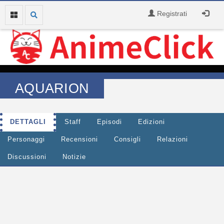
Registrati
AQUARION
DETTAGLI
Staff
Episodi
Edizioni
Personaggi
Recensioni
Consigli
Relazioni
Discussioni
Notizie