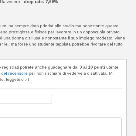
Da vedere -
drop rate: 7,69%
arumi ha sempre dato priorità allo studio ma nonostante questo,
meno prestigiosa e finisce per lavorare in un doposcuola privato.
 una donna disillusa e nonostante il suo impiego modesto, viene
lei, ma forse uno studente teppista potrebbe rivoltare del tutto
e registrati potrete anche guadagnare dai
3 ai 10 punti
utente.
del recensore
per non rischiare di vedervela disattivata. Mi
, leggetelo ;-)