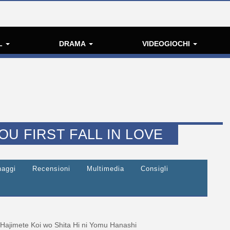
L
DRAMA
VIDEOGIOCHI
U FIRST FALL IN LOVE
naggi
Recensioni
Multimedia
Consigli
Hajimete Koi wo Shita Hi ni Yomu Hanashi