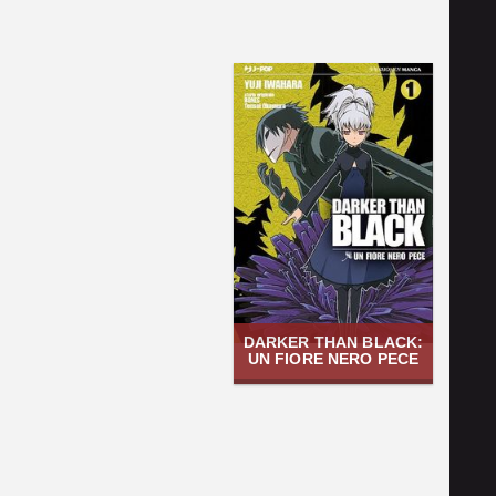
DARKER THAN BLACK:
UN FIORE NERO PECE