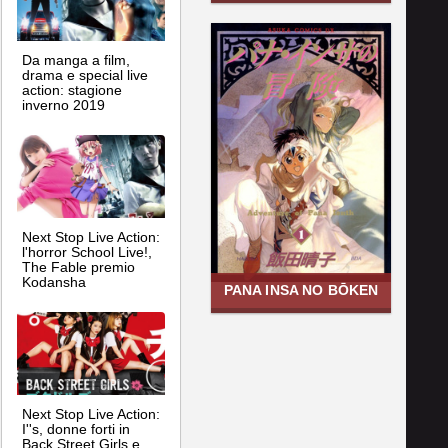
Da manga a film,
drama e special live
action: stagione
inverno 2019
Next Stop Live Action:
l'horror School Live!,
The Fable premio
Kodansha
PANA INSA NO BŌKEN
Next Stop Live Action:
I''s, donne forti in
Back Street Girls e