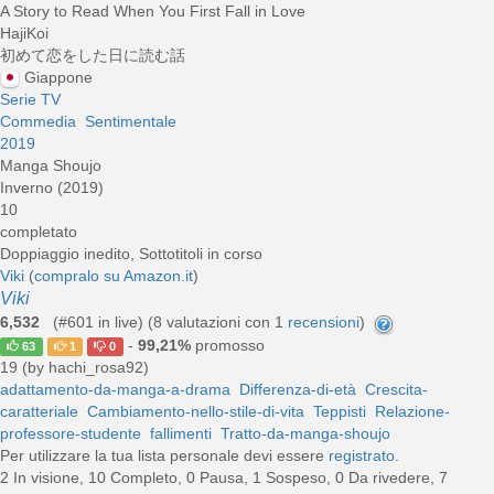
A Story to Read When You First Fall in Love
HajiKoi
初めて恋をした日に読む話
Giappone
Serie TV
Commedia
Sentimentale
2019
Manga Shoujo
Inverno (2019)
10
completato
Doppiaggio inedito, Sottotitoli in corso
Viki
(
compralo su Amazon.it
)
Viki
6,532
(#601 in live) (
8
valutazioni con 1
recensioni
)
-
99,21%
promosso
63
1
0
19 (by hachi_rosa92)
adattamento-da-manga-a-drama
Differenza-di-età
Crescita-
caratteriale
Cambiamento-nello-stile-di-vita
Teppisti
Relazione-
professore-studente
fallimenti
Tratto-da-manga-shoujo
Per utilizzare la tua lista personale devi essere
registrato
.
2 In visione, 10 Completo, 0 Pausa, 1 Sospeso, 0 Da rivedere, 7