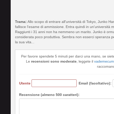
Trama:
Allo scopo di entrare all'università di Tokyo, Junko H
fallisce l'esame di ammissione. Entra quindi in un'università 
Raggiunti i 31 anni non ha nemmeno un marito. Junko è ormai
considerata poco produttiva. Sembra non esserci speranza per 
la sua vita...
Per favore spendete 5 minuti per darci una mano, se siet
Le
recensioni sono moderate
, leggete il
vademecum 
raccomando
Utente
Email (facoltativo):
Recensione (almeno 500 caratteri):