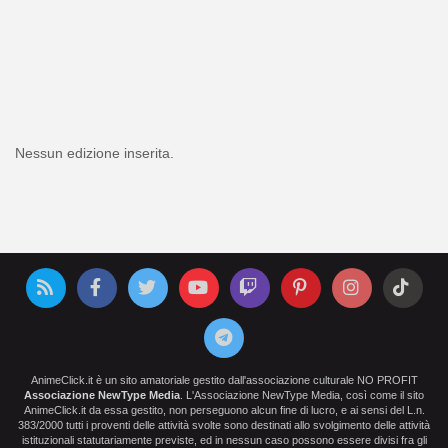
Nessun edizione inserita.
AnimeClick.it è un sito amatoriale gestito dall'associazione culturale NO PROFIT
Associazione NewType Media
. L'Associazione NewType Media, così come il sito
AnimeClick.it da essa gestito, non perseguono alcun fine di lucro, e ai sensi del L.n.
383/2000 tutti i proventi delle attività svolte sono destinati allo svolgimento delle attività
istituzionali statutariamente previste, ed in nessun caso possono essere divisi fra gli